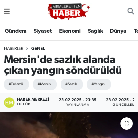
Gündem
Siyaset
Ekonomi
Sağlık
Dünya
T
HABERLER
GENEL
Mersin'de sazlık alanda
çıkan yangın söndürüldü
#Erdemli
#Mersin
#Sazlık
#Yangın
HABER MERKEZI
23.02.2025 - 23:35
23.02.2025 - 23
EDITÖR
YAYINLANMA
GÜNCELLEME