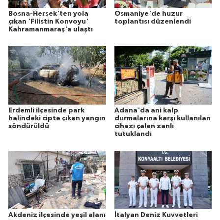
Bosna-Hersek'ten yola
Osmaniye'de huzur
çıkan 'Filistin Konvoyu'
toplantısı düzenlendi
Kahramanmaraş'a ulaştı
Erdemli ilçesinde park
Adana'da ani kalp
halindeki cipte çıkan yangın
durmalarına karşı kullanılan
söndürüldü
cihazı çalan zanlı
tutuklandı
Akdeniz ilçesinde yeşil alanı
İtalyan Deniz Kuvvetleri