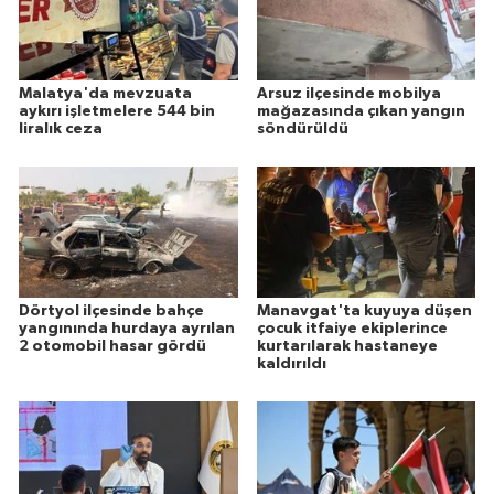
Malatya'da mevzuata
Arsuz ilçesinde mobilya
aykırı işletmelere 544 bin
mağazasında çıkan yangın
liralık ceza
söndürüldü
Dörtyol ilçesinde bahçe
Manavgat'ta kuyuya düşen
yangınında hurdaya ayrılan
çocuk itfaiye ekiplerince
2 otomobil hasar gördü
kurtarılarak hastaneye
kaldırıldı