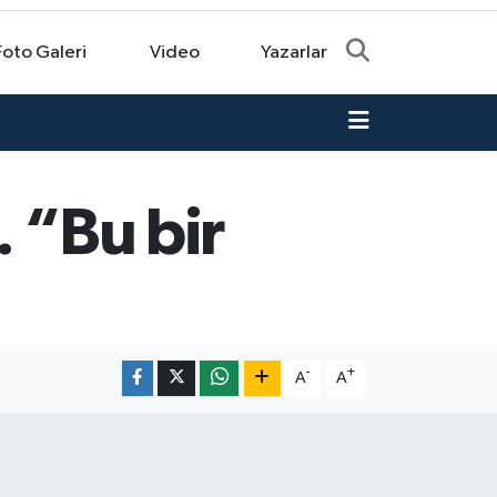
Foto Galeri
Video
Yazarlar
 “Bu bir
-
+
A
A