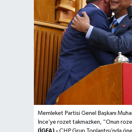
Memleket Partisi Genel Başkanı Muhar
İnce’ye rozet takmazken, “Onun roze
(İGFA) -
CHP Grup Toplantısı’nda önem