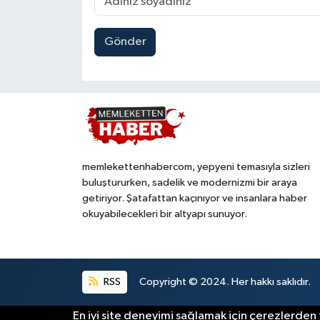
Gönder
memlekettenhabercom, yepyeni temasıyla sizleri
buluştururken, sadelik ve modernizmi bir araya
getiriyor. Şatafattan kaçınıyor ve insanlara haber
okuyabilecekleri bir altyapı sunuyor.
RSS
Copyright © 2024. Her hakkı saklıdır.
En iyi site deneyimi sağlamak için çerezlerden f