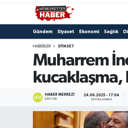
Gündem
Siyaset
Ekonomi
Sağlık
D
HABERLER
SIYASET
Muharrem İnce
kucaklaşma, 
HABER MERKEZI
24.06.2025 - 17:04
EDITÖR
YAYINLANMA