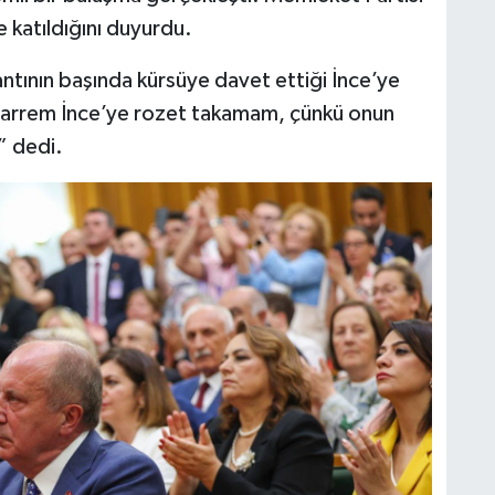
katıldığını duyurdu.
tının başında kürsüye davet ettiği İnce’ye
harrem İnce’ye rozet takamam, çünkü onun
” dedi.