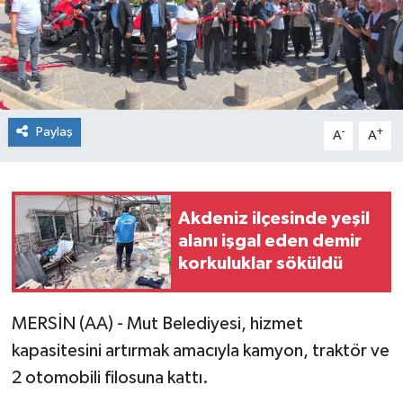
Paylaş
-
+
A
A
Akdeniz ilçesinde yeşil
alanı işgal eden demir
korkuluklar söküldü
MERSİN (AA) - Mut Belediyesi, hizmet
kapasitesini artırmak amacıyla kamyon, traktör ve
2 otomobili filosuna kattı.