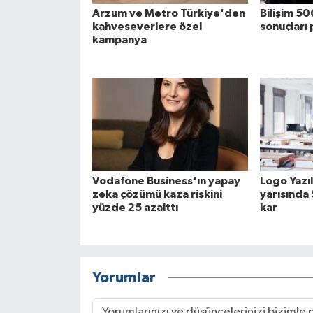
Arzum ve Metro Türkiye'den
Bilişim 50
kahveseverlere özel
sonuçları 
kampanya
Vodafone Business'ın yapay
Logo Yazı
zeka çözümü kaza riskini
yarısında 
yüzde 25 azalttı
kar
Yorumlar