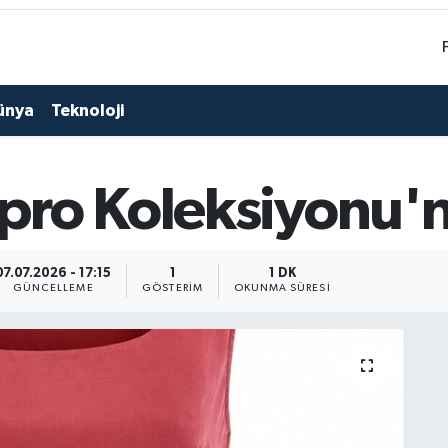
ünya
Teknoloji
ro Koleksiyonu'nu
07.07.2026 - 17:15
1
1 DK
GÜNCELLEME
GÖSTERIM
OKUNMA SÜRESI