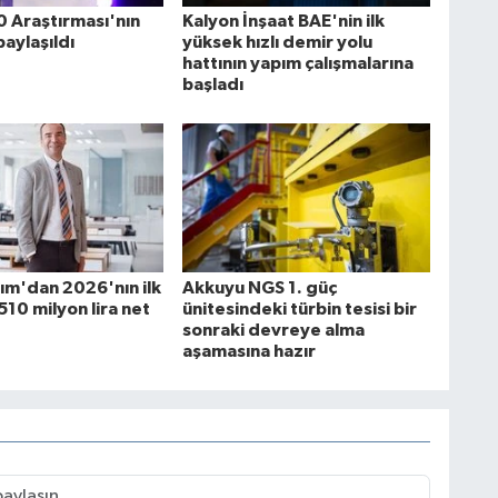
0 Araştırması'nın
Kalyon İnşaat BAE'nin ilk
paylaşıldı
yüksek hızlı demir yolu
hattının yapım çalışmalarına
başladı
lım'dan 2026'nın ilk
Akkuyu NGS 1. güç
510 milyon lira net
ünitesindeki türbin tesisi bir
sonraki devreye alma
aşamasına hazır