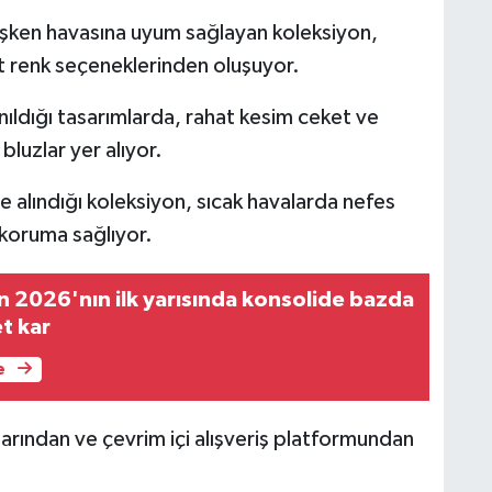
işken havasına uyum sağlayan koleksiyon,
ert renk seçeneklerinden oluşuyor.
ıldığı tasarımlarda, rahat kesim ceket ve
bluzlar yer alıyor.
e alındığı koleksiyon, sıcak havalarda nefes
 koruma sağlıyor.
 2026'nın ilk yarısında konsolide bazda
et kar
e
arından ve çevrim içi alışveriş platformundan