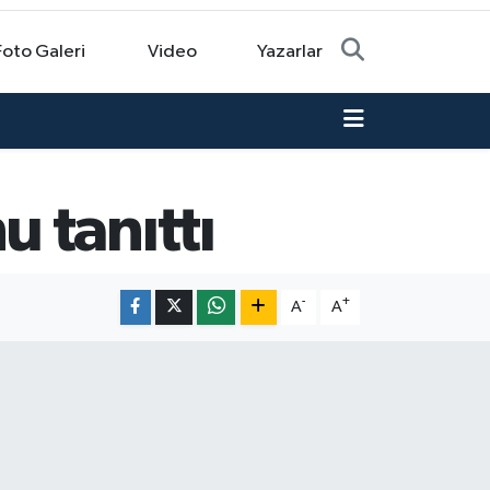
Foto Galeri
Video
Yazarlar
 tanıttı
-
+
A
A