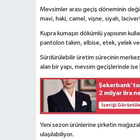
​Mevsimler arası geçiş döneminin değ
mavi, haki, camel, vişne, siyah, laciv
Kupra kumaşın dökümlü yapısının kullan
pantolon takım, elbise, etek, yelek ve 
Sürdürülebilir üretim sürecinin merkez
alan bir yapı, mevsim geçişlerinde ise
Şekerbank'tan
2 milyar lira n
İçeriği Görüntül
Yeni sezon ürünlerine şirketin mağazal
ulaşılabiliyor.