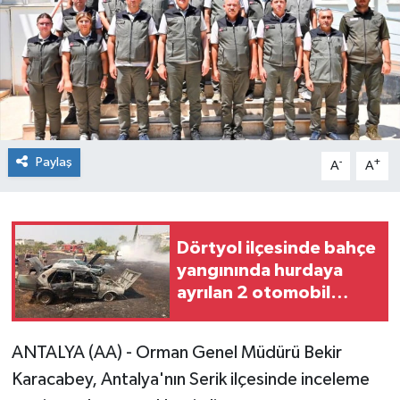
Paylaş
-
+
A
A
Dörtyol ilçesinde bahçe
yangınında hurdaya
ayrılan 2 otomobil
hasar gördü
ANTALYA (AA) - Orman Genel Müdürü Bekir
Karacabey, Antalya'nın Serik ilçesinde inceleme