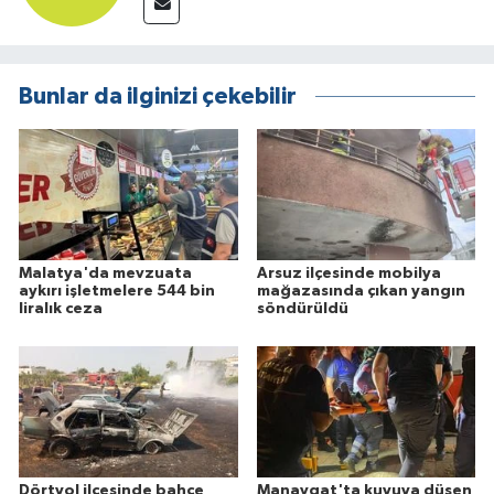
Bunlar da ilginizi çekebilir
Malatya'da mevzuata
Arsuz ilçesinde mobilya
aykırı işletmelere 544 bin
mağazasında çıkan yangın
liralık ceza
söndürüldü
Dörtyol ilçesinde bahçe
Manavgat'ta kuyuya düşen