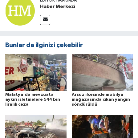
EDITÖR HAKKINDA
Haber Merkezi
Bunlar da ilginizi çekebilir
Malatya'da mevzuata
Arsuz ilçesinde mobilya
aykırı işletmelere 544 bin
mağazasında çıkan yangın
liralık ceza
söndürüldü