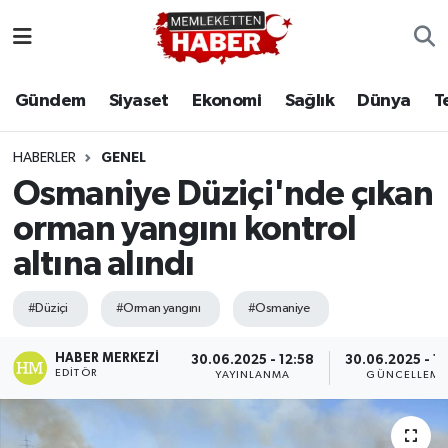
Gündem
Siyaset
Ekonomi
Sağlık
Dünya
T
HABERLER
GENEL
Osmaniye Düziçi'nde çıkan
orman yangını kontrol
altına alındı
#Düziçi
#Orman yangını
#Osmaniye
HABER MERKEZI
30.06.2025 - 12:58
30.06.2025 - 13
EDITÖR
YAYINLANMA
GÜNCELLEME