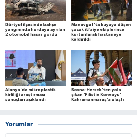
Dörtyol ilçesinde bahçe
Manavgat'ta kuyuya düşen
yangınında hurdaya ayrılan
çocuk itfaiye ekiplerince
2 otomobil hasar gördü
kurtarılarak hastaneye
kaldırıldı
Alanya'da mikroplastik
Bosna-Hersek'ten yola
kirliliği araştırması
çıkan 'Filistin Konvoyu'
sonuçları açıklandı
Kahramanmaraş'a ulaştı
Yorumlar