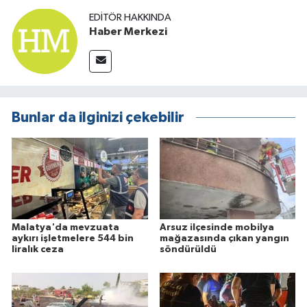
EDITÖR HAKKINDA
Haber Merkezi
Bunlar da ilginizi çekebilir
Malatya'da mevzuata
Arsuz ilçesinde mobilya
aykırı işletmelere 544 bin
mağazasında çıkan yangın
liralık ceza
söndürüldü