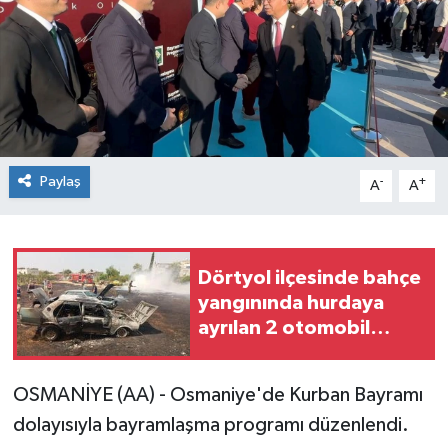
Paylaş
-
+
A
A
Dörtyol ilçesinde bahçe
yangınında hurdaya
ayrılan 2 otomobil
hasar gördü
OSMANİYE (AA) - Osmaniye'de Kurban Bayramı
dolayısıyla bayramlaşma programı düzenlendi.