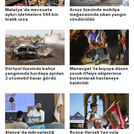
Malatya'da mevzuata
Arsuz ilçesinde mobilya
aykırı işletmelere 544 bin
mağazasında çıkan yangın
liralık ceza
söndürüldü
Dörtyol ilçesinde bahçe
Manavgat'ta kuyuya düşen
yangınında hurdaya ayrılan
çocuk itfaiye ekiplerince
2 otomobil hasar gördü
kurtarılarak hastaneye
kaldırıldı
Alanya'da mikroplastik
Bosna-Hersek'ten yola