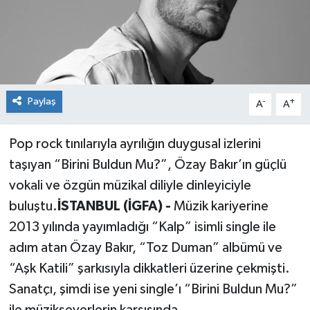
Paylaş
-
+
A
A
Pop rock tınılarıyla ayrılığın duygusal izlerini
taşıyan “Birini Buldun Mu?”, Özay Bakır’ın güçlü
vokali ve özgün müzikal diliyle dinleyiciyle
buluştu.
İSTANBUL (İGFA) -
Müzik kariyerine
2013 yılında yayımladığı “Kalp” isimli single ile
adım atan Özay Bakır, “Toz Duman” albümü ve
“Aşk Katili” şarkısıyla dikkatleri üzerine çekmişti.
Sanatçı, şimdi ise yeni single’ı “Birini Buldun Mu?”
ile müzikseverlerin karşısında.