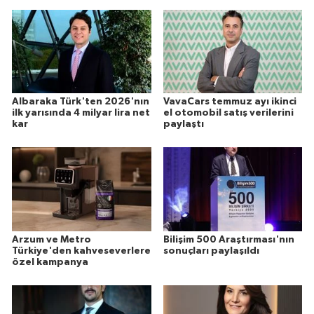
Albaraka Türk'ten 2026'nın
VavaCars temmuz ayı ikinci
ilk yarısında 4 milyar lira net
el otomobil satış verilerini
kar
paylaştı
Arzum ve Metro
Bilişim 500 Araştırması'nın
Türkiye'den kahveseverlere
sonuçları paylaşıldı
özel kampanya