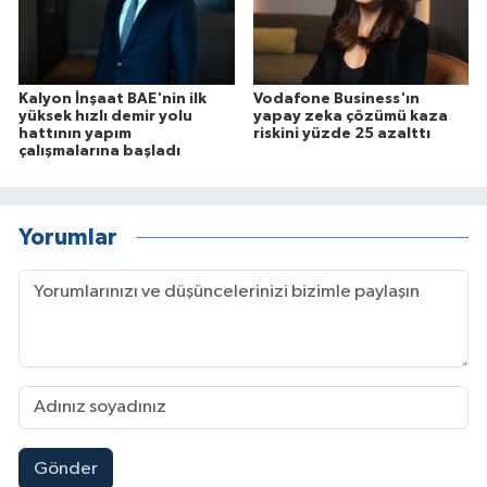
Kalyon İnşaat BAE'nin ilk
Vodafone Business'ın
yüksek hızlı demir yolu
yapay zeka çözümü kaza
hattının yapım
riskini yüzde 25 azalttı
çalışmalarına başladı
Yorumlar
Gönder