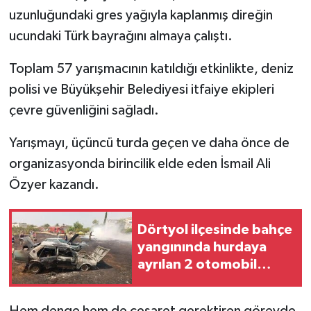
uzunluğundaki gres yağıyla kaplanmış direğin
ucundaki Türk bayrağını almaya çalıştı.
Toplam 57 yarışmacının katıldığı etkinlikte, deniz
polisi ve Büyükşehir Belediyesi itfaiye ekipleri
çevre güvenliğini sağladı.
Yarışmayı, üçüncü turda geçen ve daha önce de
organizasyonda birincilik elde eden İsmail Ali
Özyer kazandı.
Dörtyol ilçesinde bahçe
yangınında hurdaya
ayrılan 2 otomobil
hasar gördü
Hem denge hem de cesaret gerektiren görevde