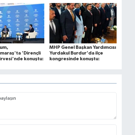
rum,
MHP Genel Başkan Yardımcısı
araş'ta 'Dirençli
Yurdakul Burdur'da ilçe
Zirvesi'nde konuştu:
kongresinde konuştu: