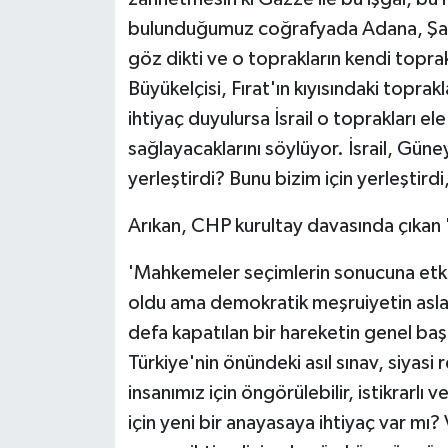
bulunduğumuz coğrafyada Adana, Şan
göz dikti ve o toprakların kendi toprak
Büyükelçisi, Fırat'ın kıyısındaki toprak
ihtiyaç duyulursa İsrail o toprakları 
sağlayacaklarını söylüyor. İsrail, Güne
yerleştirdi? Bunu bizim için yerleştirdi
Arıkan, CHP kurultay davasında çıkan 'm
'Mahkemeler seçimlerin sonucuna etki 
oldu ama demokratik meşruiyetin asla
defa kapatılan bir hareketin genel ba
Türkiye'nin önündeki asıl sınav, siyasi 
insanımız için öngörülebilir, istikrarl
için yeni bir anayasaya ihtiyaç var m