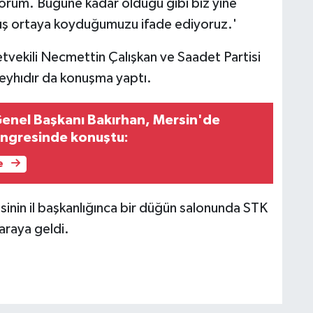
rum. Bugüne kadar olduğu gibi biz yine
ruş ortaya koyduğumuzu ifade ediyoruz.'
etvekili Necmettin Çalışkan ve Saadet Partisi
yhıdır da konuşma yaptı.
Genel Başkanı Bakırhan, Mersin'de
kongresinde konuştu:
e
inin il başkanlığınca bir düğün salonunda STK
 araya geldi.