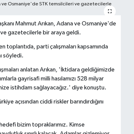
Başkanı Mahmut Arıkan, Adana ve Osmaniye'de
 ve gazetecilerle bir araya geldi.
n toplantıda, parti çalışmaları kapsamında
nı söyledi.
lışmaları anlatan Arıkan, 'İktidara geldiğimizde
mlarla gayrisafi milli hasılamızı 528 milyar
mize istihdam sağlayacağız.' diye konuştu.
iye açısından ciddi riskler barındırdığını
s hedefi bizim topraklarımız. Kimse
aydutluk sınırlı kalacak. Adamlar gizlemiyor,