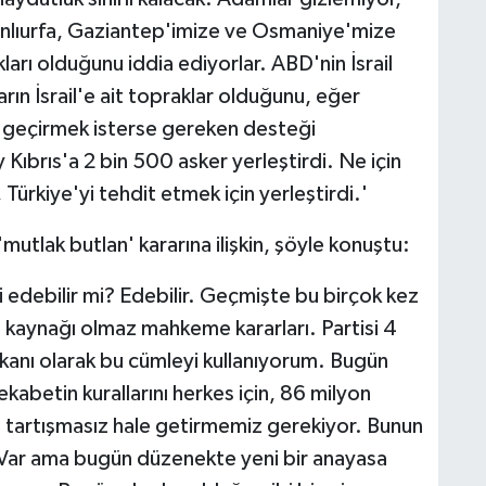
lıurfa, Gaziantep'imize ve Osmaniye'mize
ları olduğunu iddia ediyorlar. ABD'nin İsrail
ların İsrail'e ait topraklar olduğunu, eğer
ele geçirmek isterse gereken desteği
y Kıbrıs'a 2 bin 500 asker yerleştirdi. Ne için
, Türkiye'yi tehdit etmek için yerleştirdi.'
utlak butlan' kararına ilişkin, şöyle konuştu:
edebilir mi? Edebilir. Geçmişte bu birçok kez
 kaynağı olmaz mahkeme kararları. Partisi 4
şkanı olarak bu cümleyi kullanıyorum. Bugün
rekabetin kurallarını herkes için, 86 milyon
ı ve tartışmasız hale getirmemiz gerekiyor. Bunun
ı? Var ama bugün düzenekte yeni bir anayasa