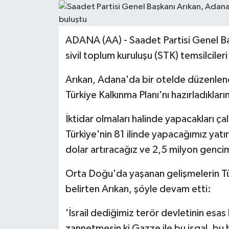
ADANA (AA) - Saadet Partisi Genel 
sivil toplum kuruluşu (STK) temsilcileri
Arıkan, Adana'da bir otelde düzenlene
Türkiye Kalkınma Planı'nı hazırladıkları
İktidar olmaları halinde yapacakları ça
Türkiye'nin 81 ilinde yapacağımız yatırı
dolar artıracağız ve 2,5 milyon genci
Orta Doğu'da yaşanan gelişmelerin Türk
belirten Arıkan, şöyle devam etti:
'İsrail dediğimiz terör devletinin esa
zannetmesin ki Gazze ile bu işgal, bu h