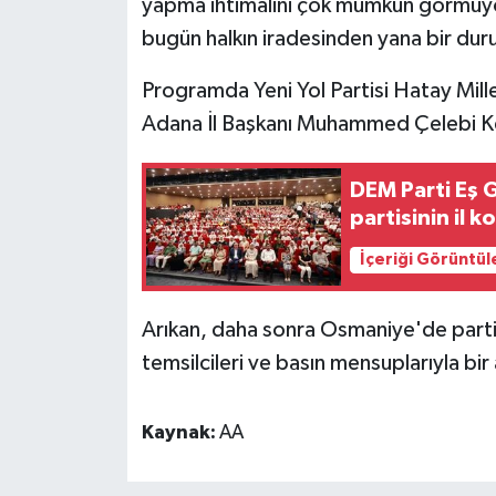
yapma ihtimalini çok mümkün görmüyo
bugün halkın iradesinden yana bir du
Programda Yeni Yol Partisi Hatay Mill
Adana İl Başkanı Muhammed Çelebi Ke
DEM Parti Eş 
partisinin il 
İçeriği Görüntül
Arıkan, daha sonra Osmaniye'de partis
temsilcileri ve basın mensuplarıyla bir
Kaynak:
AA