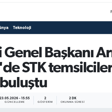
ünya
Teknoloji
i Genel Başkanı A
e STK temsilciler
 buluştu
23.05.2026 - 15:55
2
2 DK
GÜNCELLEME
GÖSTERIM
OKUNMA SÜRESI