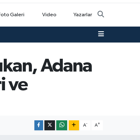
Foto Galeri
Video
Yazarlar
rıkan, Adana
i ve
-
+
A
A