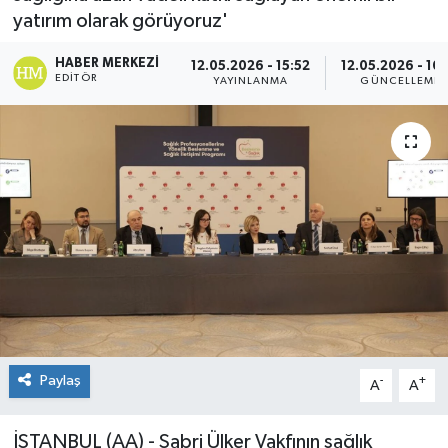
yatırım olarak görüyoruz'
HABER MERKEZI
12.05.2026 - 15:52
12.05.2026 - 16:
EDITÖR
YAYINLANMA
GÜNCELLEME
Paylaş
-
+
A
A
İSTANBUL (AA) - Sabri Ülker Vakfının sağlık