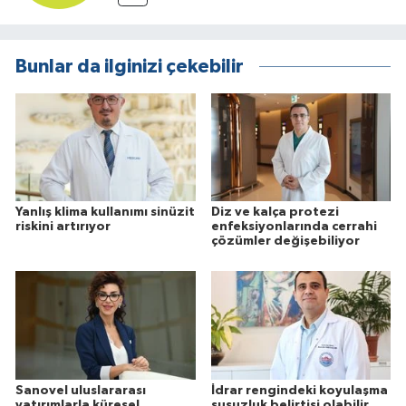
Bunlar da ilginizi çekebilir
Yanlış klima kullanımı sinüzit
Diz ve kalça protezi
riskini artırıyor
enfeksiyonlarında cerrahi
çözümler değişebiliyor
Sanovel uluslararası
İdrar rengindeki koyulaşma
yatırımlarla küresel
susuzluk belirtisi olabilir