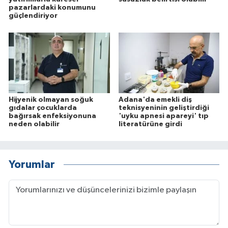
pazarlardaki konumunu
güçlendiriyor
Hijyenik olmayan soğuk
Adana'da emekli diş
gıdalar çocuklarda
teknisyeninin geliştirdiği
bağırsak enfeksiyonuna
'uyku apnesi apareyi' tıp
neden olabilir
literatürüne girdi
Yorumlar