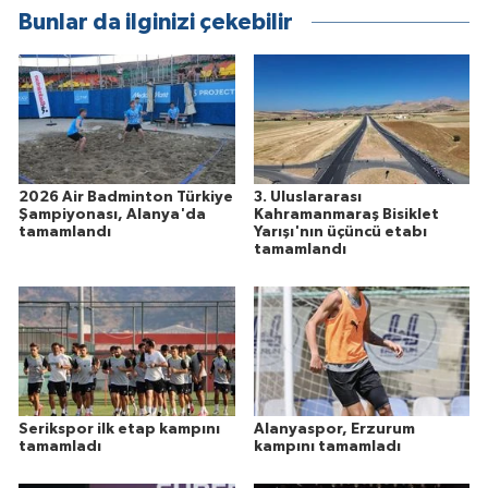
Bunlar da ilginizi çekebilir
2026 Air Badminton Türkiye
3. Uluslararası
Şampiyonası, Alanya'da
Kahramanmaraş Bisiklet
tamamlandı
Yarışı'nın üçüncü etabı
tamamlandı
Serikspor ilk etap kampını
Alanyaspor, Erzurum
tamamladı
kampını tamamladı