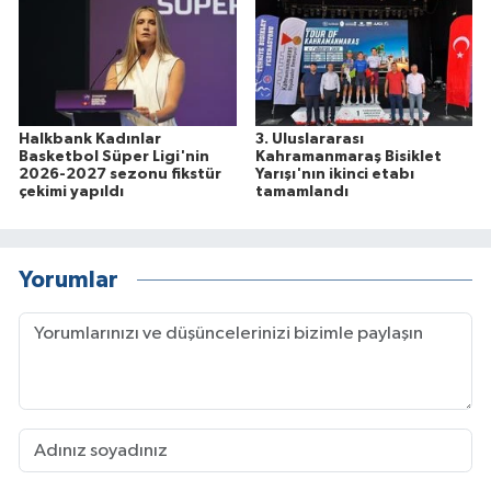
Halkbank Kadınlar
3. Uluslararası
Basketbol Süper Ligi'nin
Kahramanmaraş Bisiklet
2026-2027 sezonu fikstür
Yarışı'nın ikinci etabı
çekimi yapıldı
tamamlandı
Yorumlar