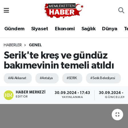
Gündem
Siyaset
Ekonomi
Sağlık
Dünya
T
HABERLER
GENEL
Serik'te kreş ve gündüz
bakımevinin temeli atıldı
#Ali Akkanat
#Antalya
#SERIK
#Serik Belediyesi
HABER MERKEZI
30.09.2024 - 17:43
30.09.2024 - 1
EDITÖR
YAYINLANMA
GÜNCELLEM