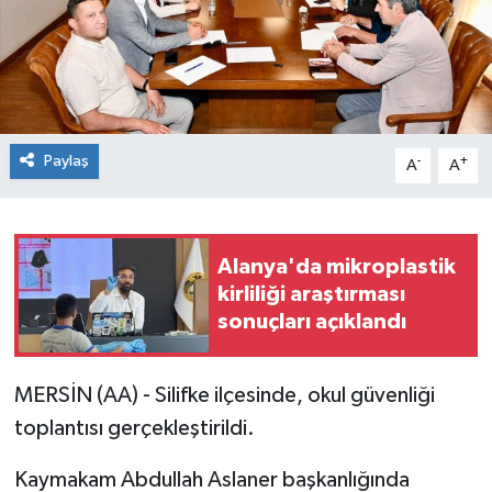
Paylaş
-
+
A
A
Alanya'da mikroplastik
kirliliği araştırması
sonuçları açıklandı
MERSİN (AA) - Silifke ilçesinde, okul güvenliği
toplantısı gerçekleştirildi.
Kaymakam Abdullah Aslaner başkanlığında