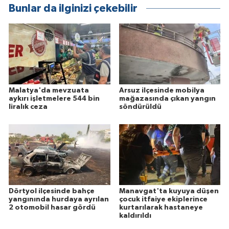
Bunlar da ilginizi çekebilir
Malatya'da mevzuata
Arsuz ilçesinde mobilya
aykırı işletmelere 544 bin
mağazasında çıkan yangın
liralık ceza
söndürüldü
Dörtyol ilçesinde bahçe
Manavgat'ta kuyuya düşen
yangınında hurdaya ayrılan
çocuk itfaiye ekiplerince
2 otomobil hasar gördü
kurtarılarak hastaneye
kaldırıldı