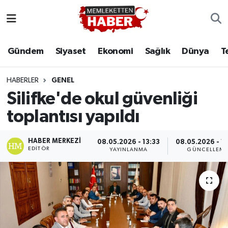
Gündem
Siyaset
Ekonomi
Sağlık
Dünya
T
HABERLER
GENEL
Silifke'de okul güvenliği
toplantısı yapıldı
HABER MERKEZI
08.05.2026 - 13:33
08.05.2026 - 1
EDITÖR
YAYINLANMA
GÜNCELLEM