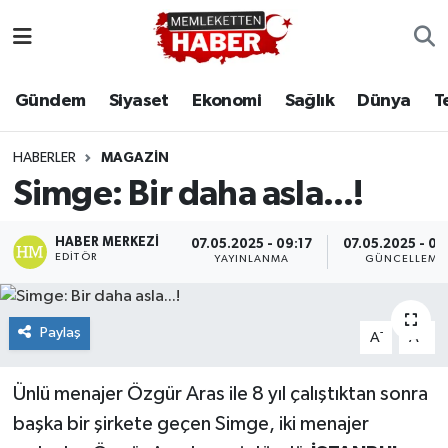
Gündem
Siyaset
Ekonomi
Sağlık
Dünya
T
HABERLER
MAGAZIN
Simge: Bir daha asla...!
HABER MERKEZI
07.05.2025 - 09:17
07.05.2025 - 09
EDITÖR
YAYINLANMA
GÜNCELLEME
Paylaş
-
+
A
A
Ünlü menajer Özgür Aras ile 8 yıl çalıştıktan sonra
başka bir şirkete geçen Simge, iki menajer