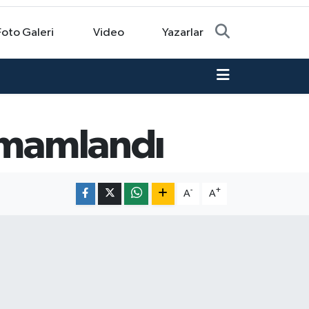
Foto Galeri
Video
Yazarlar
tamamlandı
-
+
A
A