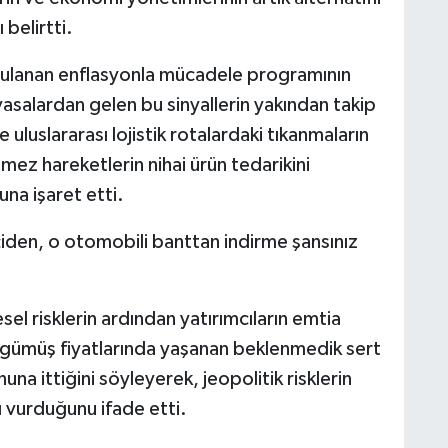
belirtti.
uygulanan enflasyonla mücadele programının
salardan gelen bu sinyallerin yakından takip
e uluslararası lojistik rotalardaki tıkanmaların
ez hareketlerin nihai ürün tedarikini
na işaret etti.
çiden, o otomobili banttan indirme şansınız
l risklerin ardından yatırımcıların emtia
ve gümüş fiyatlarında yaşanan beklenmedik sert
na ittiğini söyleyerek, jeopolitik risklerin
ı vurduğunu ifade etti.