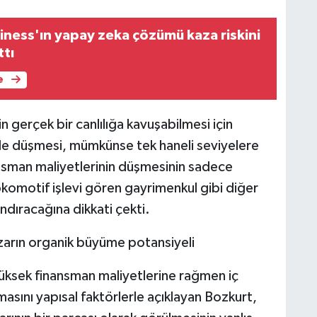
ness'ın yapay zeka çözümü kaza riskini
ttı
e
 gerçek bir canlılığa kavuşabilmesi için
ekilde düşmesi, mümkünse tek haneli seviyelere
nansman maliyetlerinin düşmesinin sadece
komotif işlevi gören gayrimenkul gibi diğer
ndıracağına dikkati çekti.
zarın organik büyüme potansiyeli
ksek finansman maliyetlerine rağmen iç
masını yapısal faktörlerle açıklayan Bozkurt,