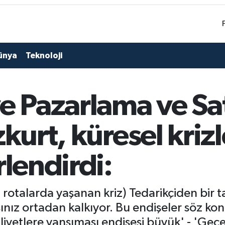
ünya
Teknoloji
e Pazarlama ve Sat
kurt, küresel kriz
rlendirdi:
 rotalarda yaşanan kriz) Tedarikçiden bir 
nız ortadan kalkıyor. Bu endişeler söz kon
etlere yansıması endişesi büyük' - 'Geçen