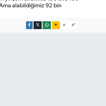
. Ama alabildiğimiz 92 bin
-
+
A
A