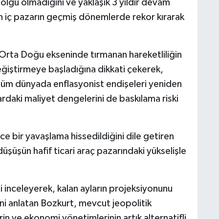
 olgu olmadığını ve yaklaşık 3 yıldır devam
n iç pazarın geçmiş dönemlerde rekor kırarak
 Orta Doğu ekseninde tırmanan hareketliliğin
değiştirmeye başladığına dikkati çekerek,
n tüm dünyada enflasyonist endişeleri yeniden
rdaki maliyet dengelerini de baskılama riski
ce bir yavaşlama hissedildiğini dile getiren
şüşün hafif ticari araç pazarındaki yükselişle
ni inceleyerek, kalan ayların projeksiyonunu
ni anlatan Bozkurt, mevcut jeopolitik
erin ve ekonomi yönetimlerinin artık alternatifli