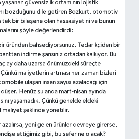
yaşanan güvensizlik ortamının lojistik
arını bozduğunu dile getiren Bozkurt, otomotiv
 tek bir bileşene olan hassasiyetini ve bunun
malarını şöyle değerlendirdi:
 bir üründen bahsediyorsunuz. Tedarikçiden bir
anttan indirme şansınız ortadan kalkıyor. Bu
rkaç ay daha uzarsa önümüzdeki süreçte
 Çünkü maliyetlerin artması her zaman bizleri
omobile ulaşan insan sayısı azalacağı için
a düşer. Henüz şu anda mart-nisan ayında
sını yaşamadık. Çünkü genelde eldeki
 maliyet şeklinde yönetilir.
ar azalırsa, yeni gelen ürünler devreye girerse,
ndişe ettiğimiz gibi, bu sefer ne olacak?