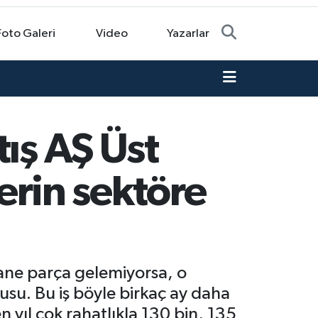
Foto Galeri
Video
Yazarlar
ış AŞ Üst
lerin sektöre
tane parça gelemiyorsa, o
usu. Bu iş böyle birkaç ay daha
 yıl çok rahatlıkla 130 bin, 135