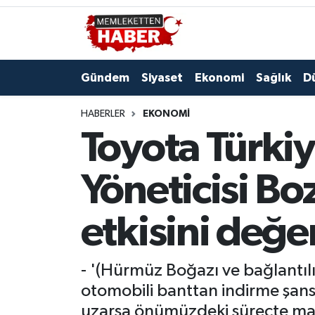
Gündem
Siyaset
Ekonomi
Sağlık
D
HABERLER
EKONOMI
Toyota Türkiy
Yöneticisi Boz
etkisini değe
- '(Hürmüz Boğazı ve bağlantılı
otomobili banttan indirme şansı
uzarsa önümüzdeki süreçte maliy