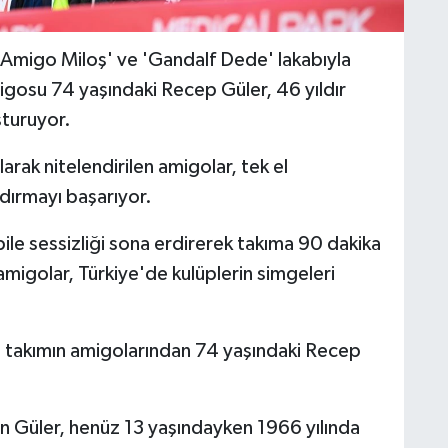
migo Miloş' ve 'Gandalf Dede' lakabıyla
migosu 74 yaşındaki Recep Güler, 46 yıldır
şturuyor.
arak nitelendirilen amigolar, tek el
dırmayı başarıyor.
ile sessizliği sona erdirerek takıma 90 dakika
migolar, Türkiye'de kulüplerin simgeleri
li takımın amigolarından 74 yaşındaki Recep
n Güler, henüz 13 yaşındayken 1966 yılında