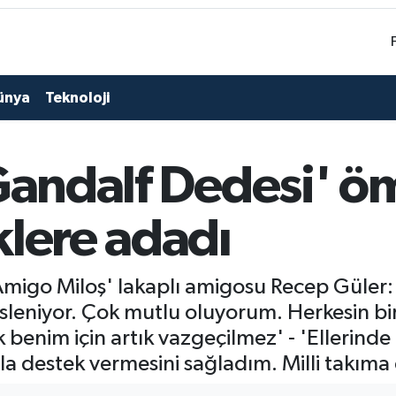
ünya
Teknoloji
Gandalf Dedesi' ö
klere adadı
'Amigo Miloş' lakaplı amigosu Recep Güler: 
sleniyor. Çok mutlu oluyorum. Herkesin b
benim için artık vazgeçilmez' - 'Ellerinde
la destek vermesini sağladım. Milli takıma