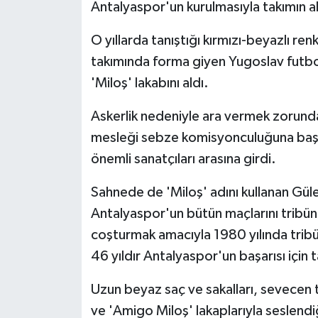
Antalyaspor'un kurulmasıyla takımın 
O yıllarda tanıştığı kırmızı-beyazlı re
takımında forma giyen Yugoslav futbol
'Miloş' lakabını aldı.
Askerlik nedeniyle ara vermek zorund
mesleği sebze komisyonculuğuna başla
önemli sanatçıları arasına girdi.
Sahnede de 'Miloş' adını kullanan Gül
Antalyaspor'un bütün maçlarını tribünd
coşturmak amacıyla 1980 yılında tribü
46 yıldır Antalyaspor'un başarısı için t
Uzun beyaz saç ve sakalları, sevecen t
ve 'Amigo Miloş' lakaplarıyla seslendiğ