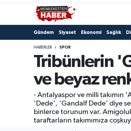
Gündem
Siyaset
Ekonomi
Sağlık
D
HABERLER
SPOR
Tribünlerin '
ve beyaz ren
- Antalyaspor ve milli takımın 
'Dede', 'Gandalf Dede' diye se
binlerce torunum var. Amigoluk 
taraftarların takımımıza coşkuy