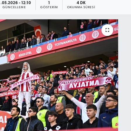
1.05.2026 - 12:10
1
4 DK
GÜNCELLEME
GÖSTERIM
OKUNMA SÜRESI