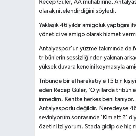
Recep Güler, AA muhabirine, Antalya
olarak nitelendirdiğini söyledi.
Yaklaşık 46 yıldır amigoluk yaptığını 
yönetici ve amigo olarak hizmet verme
Antalyaspor'un yüzme takımında da for
tribünlerin sessizliğinden yakınan ark
yüksek duvara kendini koymasıyla amigol
Tribünde bir el hareketiyle 15 bin kiş
eden Recep Güler, 'O yıllarda tribünle
inmedim. Kentte herkes beni tanıyor. B
Antalyasporlu değildir. Neredeyse 46
seviniyorum sonrasında 'Kim attı?' d
özetini izliyorum. Stada gidip de hiç