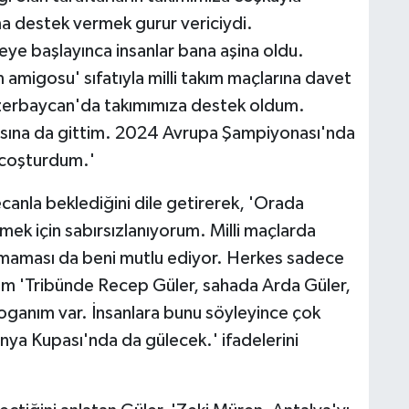
ma destek vermek gurur vericiydi.
ye başlayınca insanlar bana aşina oldu.
amigosu' sıfatıyla milli takım maçlarına davet
zerbaycan'da takımımıza destek oldum.
masına da gittim. 2024 Avrupa Şampiyonası'nda
ri coşturdum.'
anla beklediğini dile getirerek, 'Orada
emek için sabırsızlanıyorum. Milli maçlarda
lmaması da beni mutlu ediyor. Herkes sadece
enim 'Tribünde Recep Güler, sahada Arda Güler,
loganım var. İnsanlara bunu söyleyince çok
nya Kupası'nda da gülecek.' ifadelerini