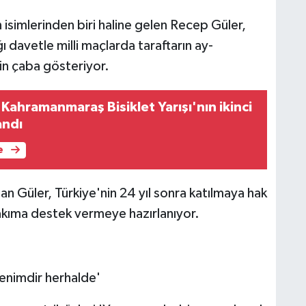
 isimlerinden biri haline gelen Recep Güler,
davetle milli maçlarda taraftarın ay-
çin çaba gösteriyor.
ı Kahramanmaraş Bisiklet Yarışı'nın ikinci
andı
e
n Güler, Türkiye'nin 24 yıl sonra katılmaya hak
akıma destek vermeye hazırlanıyor.
enimdir herhalde'