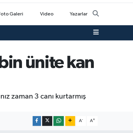
Foto Galeri
Video
Yazarlar
 bin ünite kan
ğınız zaman 3 canı kurtarmış
-
+
A
A