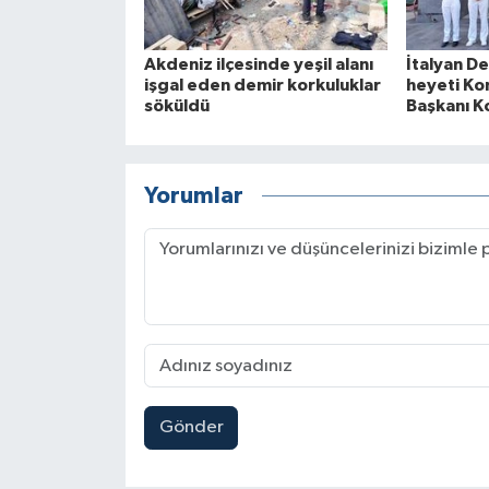
Akdeniz ilçesinde yeşil alanı
İtalyan De
işgal eden demir korkuluklar
heyeti Ko
söküldü
Başkanı Ko
Yorumlar
Gönder