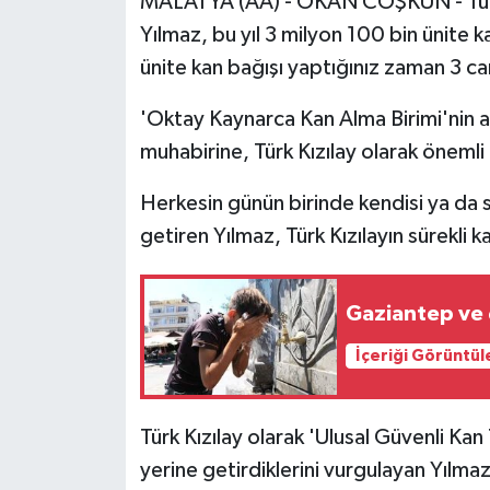
MALATYA (AA) - OKAN COŞKUN - Türk K
Yılmaz, bu yıl 3 milyon 100 bin ünite ka
ünite kan bağışı yaptığınız zaman 3 ca
'Oktay Kaynarca Kan Alma Birimi'nin aç
muhabirine, Türk Kızılay olarak önemli 
Herkesin günün birinde kendisi ya da se
getiren Yılmaz, Türk Kızılayın sürekli k
Gaziantep ve ç
İçeriği Görüntül
Türk Kızılay olarak 'Ulusal Güvenli Kan
yerine getirdiklerini vurgulayan Yılma