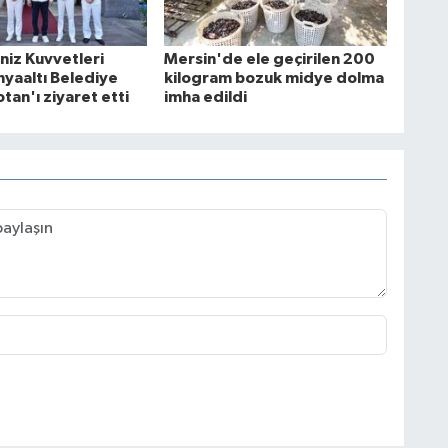
niz Kuvvetleri
Mersin'de ele geçirilen 200
nyaaltı Belediye
kilogram bozuk midye dolma
tan'ı ziyaret etti
imha edildi