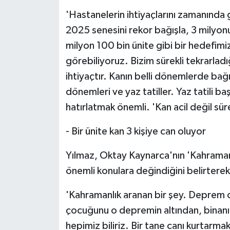
'Hastanelerin ihtiyaçlarını zamanında 
2025 senesini rekor bağışla, 3 milyonu
milyon 100 bin ünite gibi bir hedefimi
görebiliyoruz. Bizim sürekli tekrarladığ
ihtiyaçtır. Kanın belli dönemlerde bağ
dönemleri ve yaz tatiller. Yaz tatili b
hatırlatmak önemli. 'Kan acil değil sü
- Bir ünite kan 3 kişiye can oluyor
Yılmaz, Oktay Kaynarca'nın 'Kahraman
önemli konulara değindiğini belirterek,
'Kahramanlık aranan bir şey. Deprem ol
çocuğunu o depremin altından, binanın 
hepimiz biliriz. Bir tane canı kurtarmak