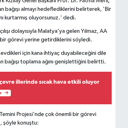
ızılay Genel Başkanı Prof. Dr. Fatma Meriç
n bağışı almayı hedeflediklerini belirterek, 'Bir
nı kurtarmış oluyorsunuz.' dedi.
ılışı dolayısıyla Malatya'ya gelen Yılmaz, AA
bir görevi yerine getirdiklerini söyledi.
vdikleri için kana ihtiyaç duyabileceğini dile
an bağışı toplama ağını genişlettiğini belirtti.
evre illerinde sıcak hava etkili oluyor
e
 Temini Projesi'nde çok önemli bir görevi
z, şöyle konuştu: