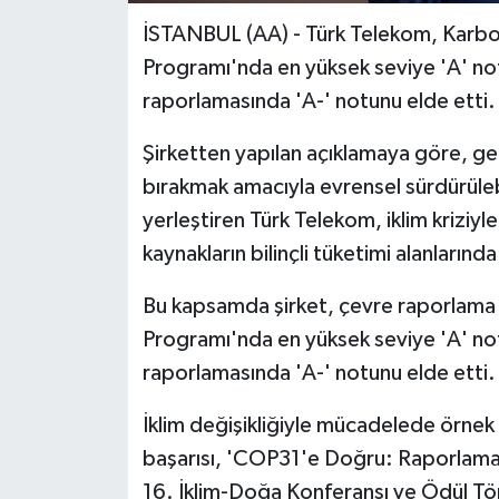
İSTANBUL (AA) - Türk Telekom, Karbon 
Programı'nda en yüksek seviye 'A' not
raporlamasında 'A-' notunu elde etti.
Şirketten yapılan açıklamaya göre, gel
bırakmak amacıyla evrensel sürdürülebili
yerleştiren Türk Telekom, iklim kriziyle 
kaynakların bilinçli tüketimi alanların
Bu kapsamda şirket, çevre raporlama p
Programı'nda en yüksek seviye 'A' not
raporlamasında 'A-' notunu elde etti.
İklim değişikliğiyle mücadelede örnek
başarısı, 'COP31'e Doğru: Raporlama
16. İklim-Doğa Konferansı ve Ödül Tör