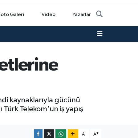
Foto Galeri
Video
Yazarlar
etlerine
endi kaynaklarıyla gücünü
ı Türk Telekom'un iş yapış
-
+
A
A