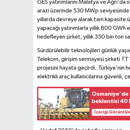
GES yatırımlarını Malatya ve Ağrı'da
arazi üzerinde 530 MWp seviyesinde 
yıllarda devreye alarak tam kapasite 
yapacağı yatırımlarla yıllık 800 GWh e
hedefleyen şirket, yıllık 350 bin ton 
Sürdürülebilir teknolojileri günlük yaş
Telekom, girişim sermayesi şirketi TT V
projesini hayata geçirdi. Türkiye'nin he
elektrikli araç kullanıcılarına güvenli, 
Osmaniye'de e
beklentisi 40 
İçeriği Görüntül