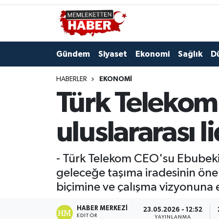
Gündem
Siyaset
Ekonomi
Sağlık
D
HABERLER
EKONOMI
Türk Telekom'
uluslararası l
- Türk Telekom CEO'su Ebubekir 
geleceğe taşıma iradesinin önem
biçimine ve çalışma vizyonuna 
HABER MERKEZI
23.05.2026 - 12:52
EDITÖR
YAYINLANMA