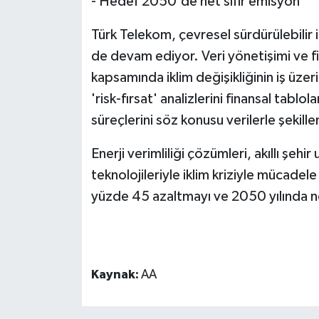
- Hedef 2050'de net sıfır emisyon
Türk Telekom, çevresel sürdürülebilir i
de devam ediyor. Veri yönetişimi ve fin
kapsamında iklim değişikliğinin iş üzeri
'risk-fırsat' analizlerini finansal tabl
süreçlerini söz konusu verilerle şekille
Enerji verimliliği çözümleri, akıllı şehi
teknolojileriyle iklim kriziyle mücade
yüzde 45 azaltmayı ve 2050 yılında ne
Kaynak:
AA