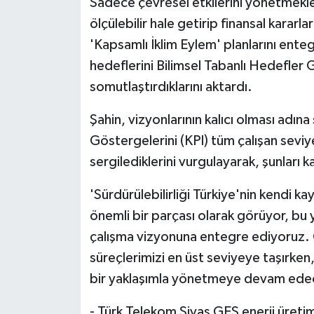
Sadece çevresel etkilerini yönetmekle kal
ölçülebilir hale getirip finansal kararla
'Kapsamlı İklim Eylem' planlarını ente
hedeflerini Bilimsel Tabanlı Hedefler 
somutlaştırdıklarını aktardı.
Şahin, vizyonlarının kalıcı olması adın
Göstergelerini (KPI) tüm çalışan seviye
sergilediklerini vurgulayarak, şunları k
'Sürdürülebilirliği Türkiye'nin kendi k
önemli bir parçası olarak görüyor, bu 
çalışma vizyonuna entegre ediyoru
süreçlerimizi en üst seviyeye taşırken,
bir yaklaşımla yönetmeye devam ede
- Türk Telekom Sivas GES enerji üreti