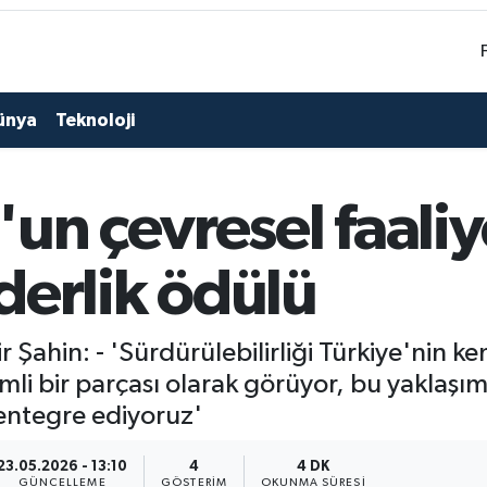
ünya
Teknoloji
un çevresel faaliy
iderlik ödülü
Şahin: - 'Sürdürülebilirliği Türkiye'nin k
li bir parçası olarak görüyor, bu yaklaşım
entegre ediyoruz'
23.05.2026 - 13:10
4
4 DK
GÜNCELLEME
GÖSTERIM
OKUNMA SÜRESI