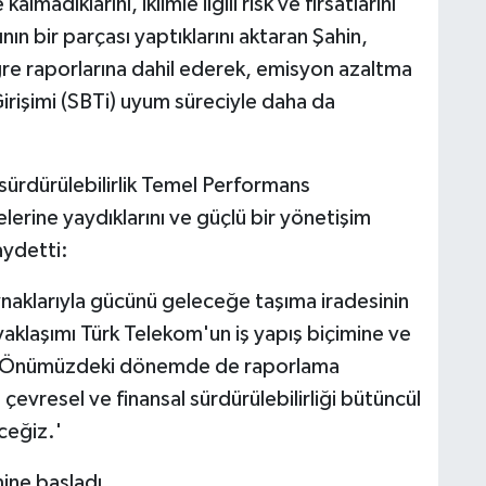
madıklarını, iklimle ilgili risk ve fırsatlarını
rının bir parçası yaptıklarını aktaran Şahin,
gre raporlarına dahil ederek, emisyon azaltma
Girişimi (SBTi) uyum süreciyle daha da
a sürdürülebilirlik Temel Performans
lerine yaydıklarını ve güçlü bir yönetişim
aydetti:
aynaklarıyla gücünü geleceğe taşıma iradesinin
yaklaşımı Türk Telekom'un iş yapış biçimine ve
z. Önümüzdeki dönemde de raporlama
 çevresel ve finansal sürdürülebilirliği bütüncül
ceğiz.'
mine başladı