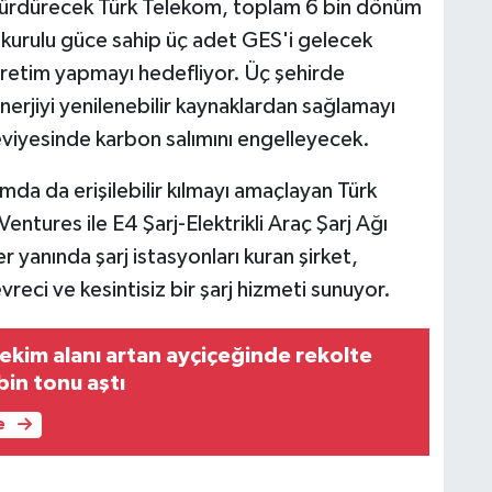
 sürdürecek Türk Telekom, toplam 6 bin dönüm
kurulu güce sahip üç adet GES'i gelecek
üretim yapmayı hedefliyor. Üç şehirde
nerjiyi yenilenebilir kaynaklardan sağlamayı
seviyesinde karbon salımını engelleyecek.
amda da erişilebilir kılmayı amaçlayan Türk
entures ile E4 Şarj-Elektrikli Araç Şarj Ağı
r yanında şarj istasyonları kuran şirket,
çevreci ve kesintisiz bir şarj hizmeti sunuyor.
kim alanı artan ayçiçeğinde rekolte
bin tonu aştı
e