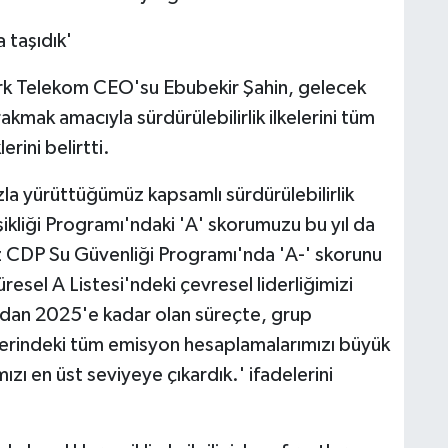
a taşıdık'
ürk Telekom CEO'su Ebubekir Şahin, gelecek
akmak amacıyla sürdürülebilirlik ilkelerini tüm
erini belirtti.
ızla yürüttüğümüz kapsamlı sürdürülebilirlik
ikliği Programı'ndaki 'A' skorumuzu bu yıl da
ız CDP Su Güvenliği Programı'nda 'A-' skorunu
resel A Listesi'ndeki çevresel liderliğimizi
ından 2025'e kadar olan süreçte, grup
erindeki tüm emisyon hesaplamalarımızı büyük
ızı en üst seviyeye çıkardık.' ifadelerini