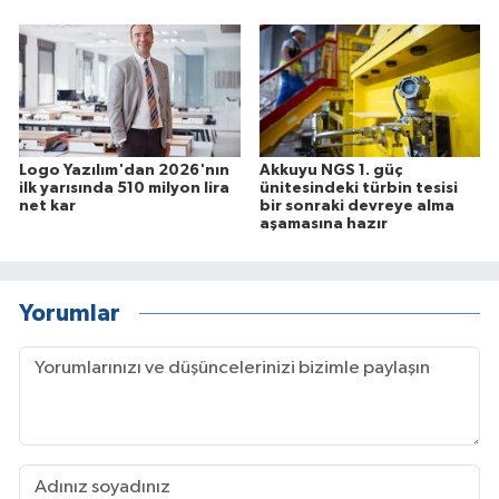
Logo Yazılım'dan 2026'nın
Akkuyu NGS 1. güç
ilk yarısında 510 milyon lira
ünitesindeki türbin tesisi
net kar
bir sonraki devreye alma
aşamasına hazır
Yorumlar