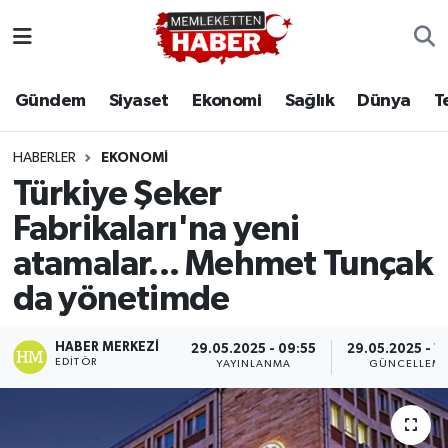
Gündem
Siyaset
Ekonomi
Sağlık
Dünya
T
HABERLER
EKONOMI
Türkiye Şeker
Fabrikaları'na yeni
atamalar... Mehmet Tunçak
da yönetimde
HABER MERKEZI
29.05.2025 - 09:55
29.05.2025 - 1
EDITÖR
YAYINLANMA
GÜNCELLEM