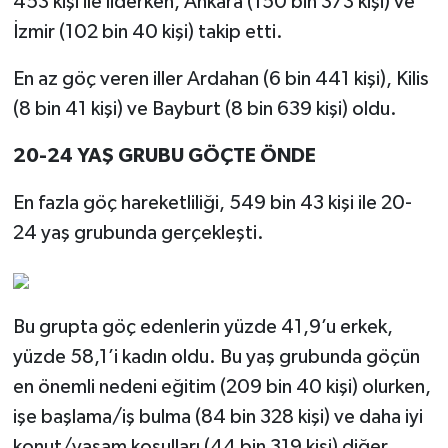
453 kişi ile liderken, Ankara (150 bin 373 kişi) ve
İzmir (102 bin 40 kişi) takip etti.
En az göç veren iller Ardahan (6 bin 441 kişi), Kilis
(8 bin 41 kişi) ve Bayburt (8 bin 639 kişi) oldu.
20-24 YAŞ GRUBU GÖÇTE ÖNDE
En fazla göç hareketliliği, 549 bin 43 kişi ile 20-
24 yaş grubunda gerçekleşti.
Bu grupta göç edenlerin yüzde 41,9’u erkek,
yüzde 58,1’i kadın oldu. Bu yaş grubunda göçün
en önemli nedeni eğitim (209 bin 40 kişi) olurken,
işe başlama/iş bulma (84 bin 328 kişi) ve daha iyi
konut/yaşam koşulları (44 bin 319 kişi) diğer