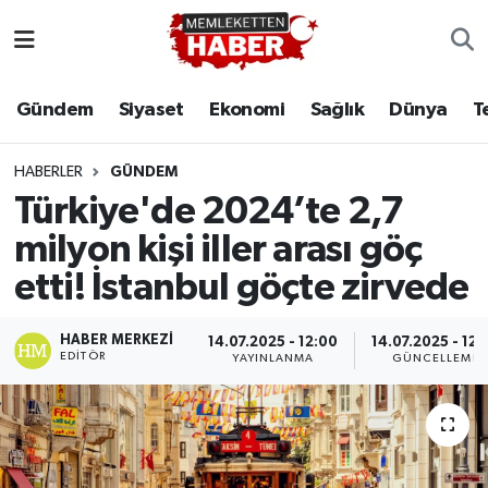
Gündem
Siyaset
Ekonomi
Sağlık
Dünya
T
HABERLER
GÜNDEM
Türkiye'de 2024’te 2,7
milyon kişi iller arası göç
etti! İstanbul göçte zirvede
HABER MERKEZI
14.07.2025 - 12:00
14.07.2025 - 12:
EDITÖR
YAYINLANMA
GÜNCELLEME