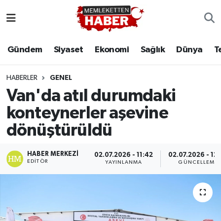
Gündem
Siyaset
Ekonomi
Sağlık
Dünya
T
HABERLER
GENEL
Van'da atıl durumdaki
konteynerler aşevine
dönüştürüldü
HABER MERKEZI
02.07.2026 - 11:42
02.07.2026 - 12
EDITÖR
YAYINLANMA
GÜNCELLEME