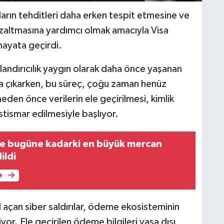
ların tehditleri daha erken tespit etmesine ve
 azaltmasına yardımcı olmak amacıyla Visa
hayata geçirdi.
landırıcılık yaygın olarak daha önce yaşanan
aya çıkarken, bu süreç, çoğu zaman henüz
den önce verilerin ele geçirilmesi, kimlik
istismar edilmesiyle başlıyor.
e bugüne kadarki en büyük mercan
ildi
e
 açan siber saldırılar, ödeme ekosisteminin
or. Ele geçirilen ödeme bilgileri yasa dışı