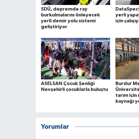
SDÜ, depremde ray
DataSpect
burkulmalarını önleyecek
yerli yap
yerli demir yolu sistemi
için çalışı
geliştiriyor
ASELSAN Çocuk Şenliği
Burdur Me
Nevşehirli çocuklarla buluştu
Üniversite
tarım için 
kaynağı y
Yorumlar