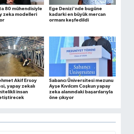
a 80 mühendisiyle
Ege Denizi'nde bugüne
ay zeka modelleri
kadarki en büyük mercan
yor
ormanı keşfedildi
hmet Akif Ersoy
Sabancı Üniversitesi mezunu
si, yapay zekalı
Ayşe Kıvılcım Coşkun yapay
nitelikli insan
zeka alanındaki başarılarıyla
etiştirecek
öne çıkıyor