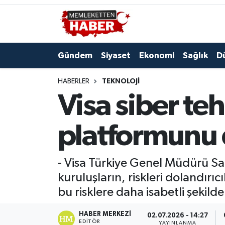
Gündem
Siyaset
Ekonomi
Sağlık
D
HABERLER
TEKNOLOJI
Visa siber teh
platformunu
- Visa Türkiye Genel Müdürü Sam
kuruluşların, riskleri dolandır
bu risklere daha isabetli şeki
HABER MERKEZI
02.07.2026 - 14:27
EDITÖR
YAYINLANMA