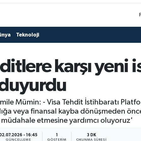
ünya
Teknoloji
ditlere karşı yeni 
 duyurdu
ile Mümin: - Visa Tehdit İstihbaratı Platf
ıcılığa veya finansal kayba dönüşmeden önc
lde müdahale etmesine yardımcı oluyoruz'
02.07.2026 - 16:45
1
3 DK
GÜNCELLEME
GÖSTERIM
OKUNMA SÜRESI