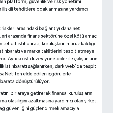
ilen platform, güvenlik ve risk yönetimi
 ilişkili tehditlere odaklanmasına yardımcı
k riskleri arasındaki bağlantıyı daha net
leri arasında finans sektörüne özel kötü amaçlı
n tehdit istihbaratı, kuruluşların maruz kaldığı
istihbaratı ve marka taklitlerini tespit etmeye
or. Ayrıca üst düzey yöneticiler ile çalışanların
mlik istihbaratı sağlanırken, dark web'de tespit
VisaNet'ten elde edilen içgörülerle
tihbarata dönüştürülüyor.
atını bir araya getirerek finansal kuruluşların
nma olasılığını azaltmasına yardımcı olan şirket,
e ağ güvenliğini güçlendirmek amacıyla