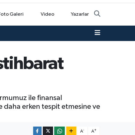
Foto Galeri
Video
Yazarlar
istihbarat
ormumuz ile finansal
e daha erken tespit etmesine ve
-
+
A
A