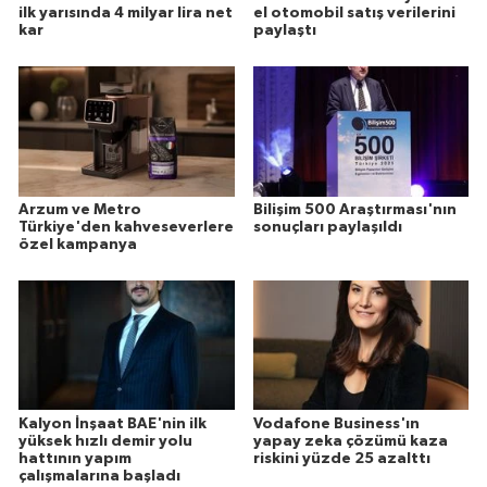
ilk yarısında 4 milyar lira net
el otomobil satış verilerini
kar
paylaştı
Arzum ve Metro
Bilişim 500 Araştırması'nın
Türkiye'den kahveseverlere
sonuçları paylaşıldı
özel kampanya
Kalyon İnşaat BAE'nin ilk
Vodafone Business'ın
yüksek hızlı demir yolu
yapay zeka çözümü kaza
hattının yapım
riskini yüzde 25 azalttı
çalışmalarına başladı