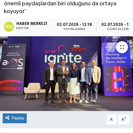
önemli paydaşlardan biri olduğunu da ortaya
koyuyor'
HABER MERKEZI
02.07.2026 - 12:18
02.07.2026 - 12:
EDITÖR
YAYINLANMA
GÜNCELLEME
Paylaş
-
+
A
A