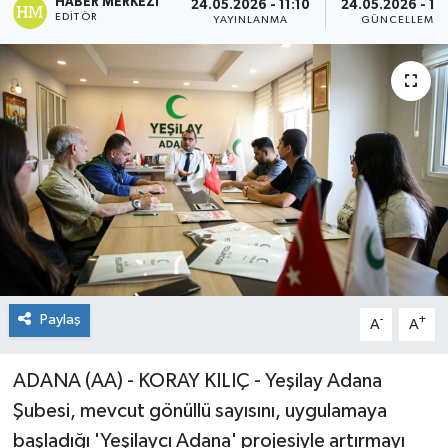
HABER MERKEZI
24.05.2026 - 11:10
24.05.2026 - 11:
EDITÖR
YAYINLANMA
GÜNCELLEME
Paylaş
-
+
A
A
ADANA (AA) - KORAY KILIÇ - Yeşilay Adana
Şubesi, mevcut gönüllü sayısını, uygulamaya
başladığı 'Yeşilaycı Adana' projesiyle artırmayı