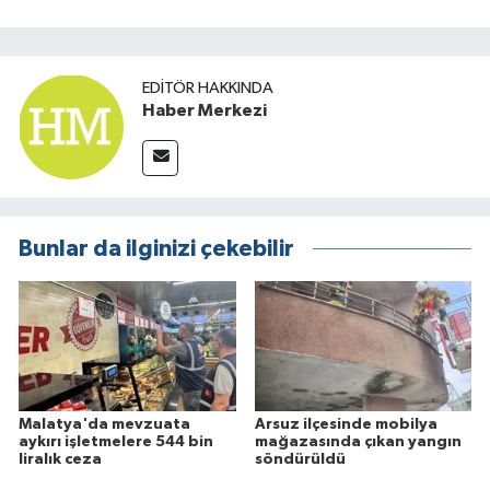
EDITÖR HAKKINDA
Haber Merkezi
Bunlar da ilginizi çekebilir
Malatya'da mevzuata
Arsuz ilçesinde mobilya
aykırı işletmelere 544 bin
mağazasında çıkan yangın
liralık ceza
söndürüldü