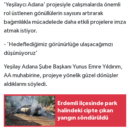
'Yeşilaycı Adana' projesiyle çalışmalarda önemli
rol üstlenen gönüllülerin sayısını artırarak
bağımlılıkla mücadelede daha etkili projelere imza
atmak istiyor.
- 'Hedeflediğimiz görünürlüğe ulaşacağımızı
düşünüyoruz'
Yeşilay Adana Şube Başkanı Yunus Emre Yıldırım,
AA muhabirine, projeye yönelik güzel dönüşler
aldıklarını söyledi.
Erdemli ilçesinde park
halindeki cipte çıkan
yangın söndürüldü