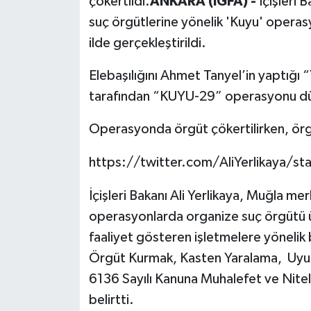
çökertildi.
ANKARA (İGFA) -
İçişleri 
suç örgütlerine yönelik 'Kuyu' operas
ilde gerçekleştirildi.
Elebaşılığını Ahmet Tanyel’in yaptığı
tarafından “KUYU-29” operasyonu dü
Operasyonda örgüt çökertilirken, örgü
https://twitter.com/AliYerlikaya
İçişleri Bakanı Ali Yerlikaya, Muğla m
operasyonlarda organize suç örgütü ü
faaliyet gösteren işletmelere yönelik 
Örgüt Kurmak, Kasten Yaralama, Uyuş
6136 Sayılı Kanuna Muhalefet ve Nitelikl
belirtti.