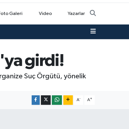
Foto Galeri
Video
Yazarlar
'ya girdi!
Organize Suç Örgütü, yönelik
-
+
A
A