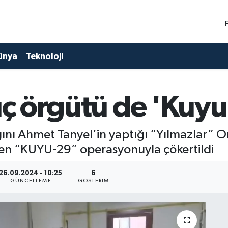
ünya
Teknoloji
uç örgütü de 'Kuyu
ığını Ahmet Tanyel’in yaptığı “Yılmazlar” 
en “KUYU-29” operasyonuyla çökertildi
26.09.2024 - 10:25
6
GÜNCELLEME
GÖSTERIM