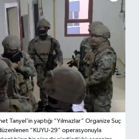
hmet Tanyel’in yaptığı “Yılmazlar” Organize Suç
n düzenlenen “KUYU-29” operasyonuyla