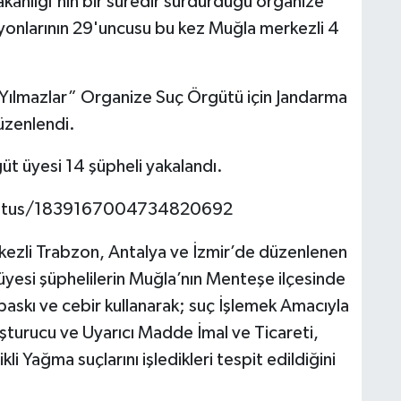
Bakanlığı'nın bir süredir sürdürdüğü organize
yonlarının 29'uncusu bu kez Muğla merkezli 4
 “Yılmazlar” Organize Suç Örgütü için Jandarma
zenlendi.
t üyesi 14 şüpheli yakalandı.
/status/1839167004734820692
erkezli Trabzon, Antalya ve İzmir’de düzenlenen
yesi şüphelilerin Muğla’nın Menteşe ilçesinde
baskı ve cebir kullanarak; suç İşlemek Amacıyla
turucu ve Uyarıcı Madde İmal ve Ticareti,
i Yağma suçlarını işledikleri tespit edildiğini