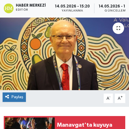
HABER MERKEZI
14.05.2026 - 15:20
14.05.2026 - 15
EDITÖR
YAYINLANMA
GÜNCELLEME
Paylaş
-
+
A
A
Manavgat'ta kuyuya