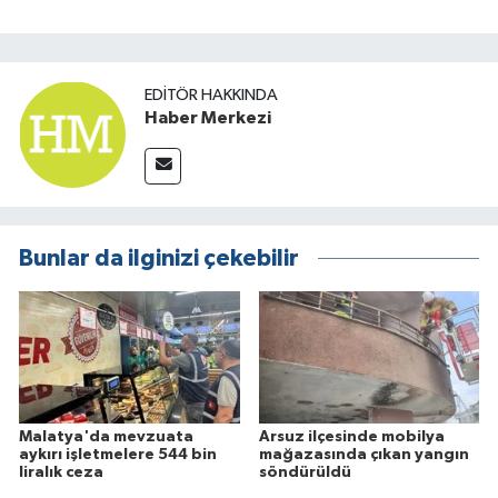
EDITÖR HAKKINDA
Haber Merkezi
Bunlar da ilginizi çekebilir
Malatya'da mevzuata
Arsuz ilçesinde mobilya
aykırı işletmelere 544 bin
mağazasında çıkan yangın
liralık ceza
söndürüldü