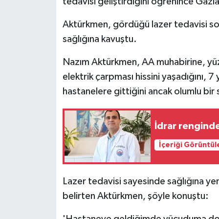
tedavisi geliştirdiğini öğrenince Gazi
Aktürkmen, gördüğü lazer tedavisi sonr
sağlığına kavuştu.
Nazım Aktürkmen, AA muhabirine, yüz si
elektrik çarpması hissini yaşadığını, 7 yı
hastanelere gittiğini ancak olumlu bir 
İdrar renginde
İçeriği Görüntül
Lazer tedavisi sayesinde sağlığına y
belirten Aktürkmen, şöyle konuştu: