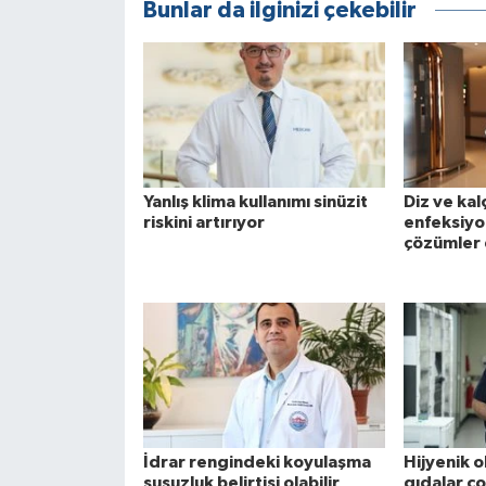
Bunlar da ilginizi çekebilir
Yanlış klima kullanımı sinüzit
Diz ve kal
riskini artırıyor
enfeksiyo
çözümler 
İdrar rengindeki koyulaşma
Hijyenik 
susuzluk belirtisi olabilir
gıdalar ç