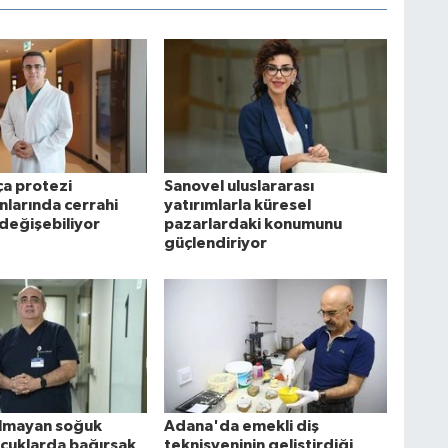
ça protezi
Sanovel uluslararası
nlarında cerrahi
yatırımlarla küresel
değişebiliyor
pazarlardaki konumunu
güçlendiriyor
olmayan soğuk
Adana'da emekli diş
ocuklarda bağırsak
teknisyeninin geliştirdiği