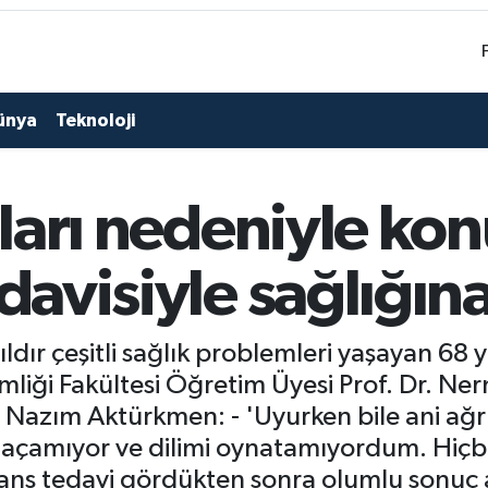
ünya
Teknoloji
rıları nedeniyle 
edavisiyle sağlığın
7 yıldır çeşitli sağlık problemleri yaşayan 
mliği Fakültesi Öğretim Üyesi Prof. Dr. Ner
ti - Nazım Aktürkmen: - 'Uyurken bile ani a
amıyor ve dilimi oynatamıyordum. Hiçbir ş
ns tedavi gördükten sonra olumlu sonuç a