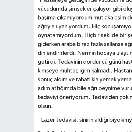
'Hastaneye geldiğimde vücuduma do
vücudumda şimşekler çakıyor gibi ol
başıma çıkamıyordum mutlaka eşim de 
ağrıyla uyanıyordum. Hiç konuşamıyor
oynatamıyordum. Hiçbir şekilde bir ş
giderken araba biraz fazla sallansa ağr
dinlendirirlerdi. Nermin hocaya ulaşt
getirdi. Tedavinin dördüncü günü has
kimseye muhtaçlığım kalmadı. Hastan
sonuç aldım ve rahatlıkla yemek yem
adım attığımda bile ağrı beynime vuru
tedaviyi öneriyorum. Tedaviden çok
olsun.'
- Lazer tedavisi, sinirin aldığı biyokim