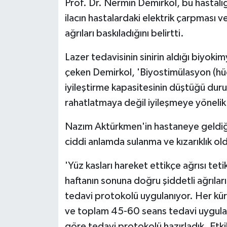
Prof. Dr. Nermin Demirkol, bu hastalığ
ilacın hastalardaki elektrik çarpması v
ağrıları baskıladığını belirtti.
Lazer tedavisinin sinirin aldığı biyoki
çeken Demirkol, 'Biyostimülasyon (hüc
iyileştirme kapasitesinin düştüğü duru
rahatlatmaya değil iyileşmeye yönelik 
Nazım Aktürkmen'in hastaneye geldiği
ciddi anlamda sulanma ve kızarıklık o
'Yüz kasları hareket ettikçe ağrısı te
haftanın sonuna doğru şiddetli ağrıla
tedavi protokolü uygulanıyor. Her kür
ve toplam 45-60 seans tedavi uygulan
göre tedavi protokolü hazırladık. Etki