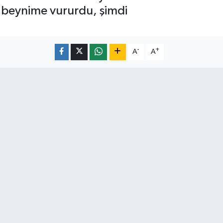
 beynime vururdu, şimdi
-
+
A
A