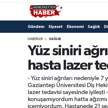
Gündem
Siyaset
Ekonomi
Sağlık
D
HABERLER
SAĞLIK
Yüz siniri ağ
hasta lazer t
- Yüz siniri ağrıları nedeniyle 
Gaziantep Üniversitesi Diş Heki
lazer tedavisi sayesinde iyileş
konuşamıyordum hatta ağzımı aç
içemiyordum. Hastanede 21 sea