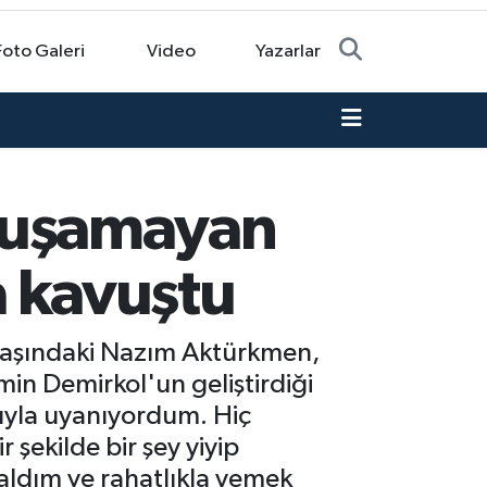
Foto Galeri
Video
Yazarlar
konuşamayan
a kavuştu
68 yaşındaki Nazım Aktürkmen,
min Demirkol'un geliştirdiği
ğrıyla uyanıyordum. Hiç
ekilde bir şey yiyip
ldım ve rahatlıkla yemek