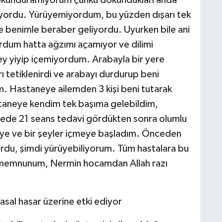
kunduramıyorum çünkü dokundukları anda
uyordu. Yürüyemiyordum, bu yüzden dışarı tek
benimle beraber geliyordu. Uyurken bile ani
dum hatta ağzımı açamıyor ve dilimi
ey yiyip içemiyordum. Arabayla bir yere
ı tetiklenirdi ve arabayı durdurup beni
ım. Hastaneye ailemden 3 kişi beni tutarak
taneye kendim tek başıma gelebildim,
ede 21 seans tedavi gördükten sonra olumlu
eye ve bir şeyler içmeye başladım. Önceden
rdu, şimdi yürüyebiliyorum. Tüm hastalara bu
 memnunum, Nermin hocamdan Allah razı
yasal hasar üzerine etki ediyor