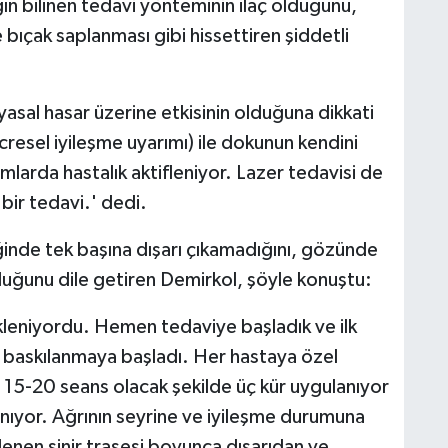
ın bilinen tedavi yönteminin ilaç olduğunu,
e bıçak saplanması gibi hissettiren şiddetli
myasal hasar üzerine etkisinin olduğuna dikkati
resel iyileşme uyarımı) ile dokunun kendini
mlarda hastalık aktifleniyor. Lazer tedavisi de
bir tedavi.' dedi.
nde tek başına dışarı çıkamadığını, gözünde
lduğunu dile getiren Demirkol, şöyle konuştu:
tikleniyordu. Hemen tedaviye başladık ve ilk
rı baskılanmaya başladı. Her hastaya özel
 15-20 seans olacak şekilde üç kür uygulanıyor
ıyor. Ağrının seyrine ve iyileşme durumuna
lenen sinir trasesi boyunca dışarıdan ve