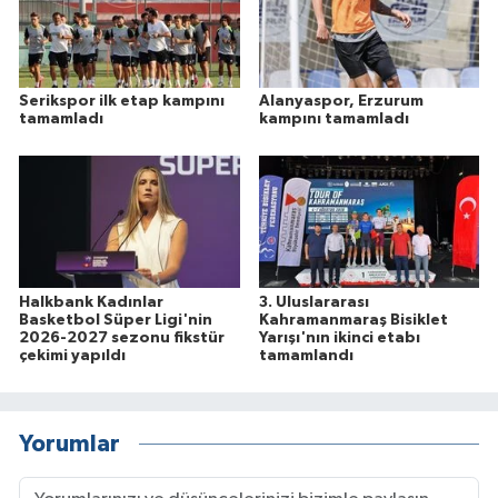
Serikspor ilk etap kampını
Alanyaspor, Erzurum
tamamladı
kampını tamamladı
Halkbank Kadınlar
3. Uluslararası
Basketbol Süper Ligi'nin
Kahramanmaraş Bisiklet
2026-2027 sezonu fikstür
Yarışı'nın ikinci etabı
çekimi yapıldı
tamamlandı
Yorumlar