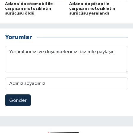
Adana'da otomobil ile
Adana'da pikap ile
çarpışan motosikletin
çarpışan motosikletin
sürücüsü öldü
sürücüsü yaralandı
Yorumlar
Gönder