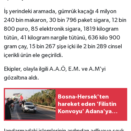
İş yerindeki aramada, gümrük kaçağı 4 milyon
240 bin makaron, 30 bin 796 paket sigara, 12 bin
800 puro, 85 elektronik sigara, 1819 kilogram
tütün, 41 kilogram nargile tütünü, 636 kilo 900
gram çay, 15 bin 267 şişe içki ile 2 bin 289 cinsel
içerikli ürün ele geçirildi.
Ekipler, olayla ilgili A.A.Ö, E.M. ve A.M'yi
gözaltına aldı.
Bosna-Hersek'ten
hareket eden 'Filistin
Konvoyu' Adana'ya
ulaştı
Jandarmadaki işlemlerinin ardından adliyeye sevk