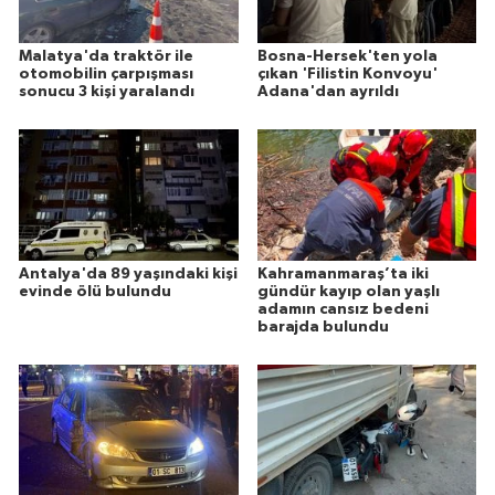
Malatya'da traktör ile
Bosna-Hersek'ten yola
otomobilin çarpışması
çıkan 'Filistin Konvoyu'
sonucu 3 kişi yaralandı
Adana'dan ayrıldı
Antalya'da 89 yaşındaki kişi
Kahramanmaraş’ta iki
evinde ölü bulundu
gündür kayıp olan yaşlı
adamın cansız bedeni
barajda bulundu