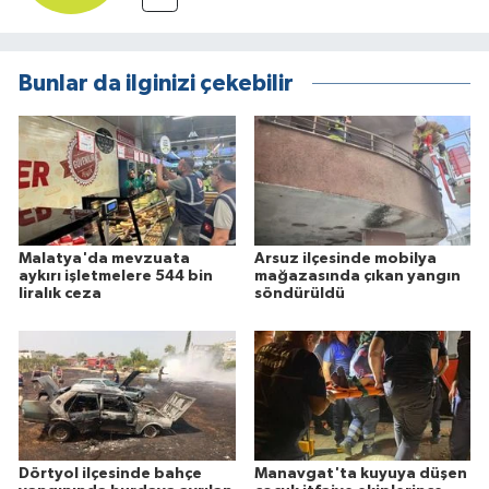
Bunlar da ilginizi çekebilir
Malatya'da mevzuata
Arsuz ilçesinde mobilya
aykırı işletmelere 544 bin
mağazasında çıkan yangın
liralık ceza
söndürüldü
Dörtyol ilçesinde bahçe
Manavgat'ta kuyuya düşen