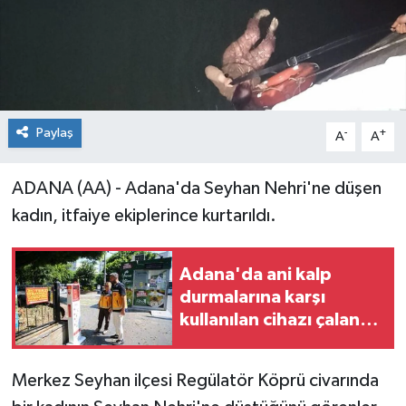
Paylaş
-
+
A
A
ADANA (AA) - Adana'da Seyhan Nehri'ne düşen
kadın, itfaiye ekiplerince kurtarıldı.
Adana'da ani kalp
durmalarına karşı
kullanılan cihazı çalan
zanlı tutuklandı
Merkez Seyhan ilçesi Regülatör Köprü civarında