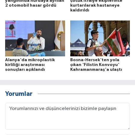
yangınında hurdaya ayrılan
çocuk itfaiye ekiplerince
2 otomobil hasar gördü
kurtarılarak hastaneye
kaldırıldı
Alanya'da mikroplastik
Bosna-Hersek'ten yola
kirliliği araştırması
çıkan 'Filistin Konvoyu'
sonuçları açıklandı
Kahramanmaraş'a ulaştı
Yorumlar