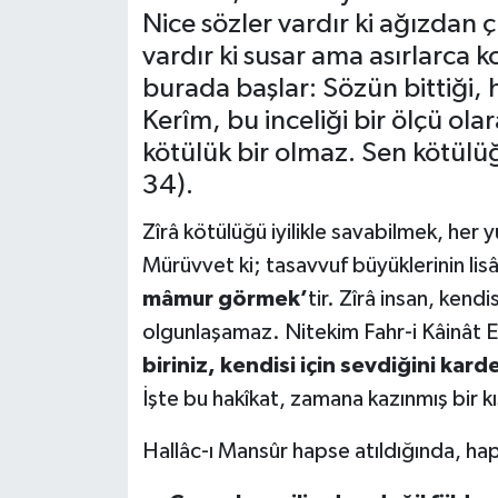
Nice sözler vardır ki ağızdan çı
vardır ki susar ama asırlarca 
burada başlar: Sözün bittiği,
Kerîm, bu inceliği bir ölçü ola
kötülük bir olmaz. Sen kötülüğ
34).
Zîrâ kötülüğü iyilikle savabilmek, her 
Mürüvvet ki; tasavvuf büyüklerinin lis
mâmur görmek’
tir. Zîrâ insan, kendi
olgunlaşamaz. Nitekim Fahr-i Kâinât E
biriniz, kendisi için sevdiğini kar
İşte bu hakîkat, zamana kazınmış bir kı
Hallâc-ı Mansûr hapse atıldığında, hap