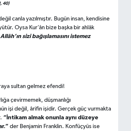
, 40)
eğil canla yazılmıştır. Bugün insan, kendisine
büyütür. Oysa Kur’ân bize başka bir ahlâk
 Allâh’ın sizi bağışlamasını istemez
oraya sultan gelmez efendi!
rlığa çevirmemek, düşmanlığı
 işi değil, ârifin işidir. Gerçek güç vurmakta
r.
“İntikam almak onunla aynı düzeye
ar.”
der Benjamin Franklin. Konfüçyüs ise