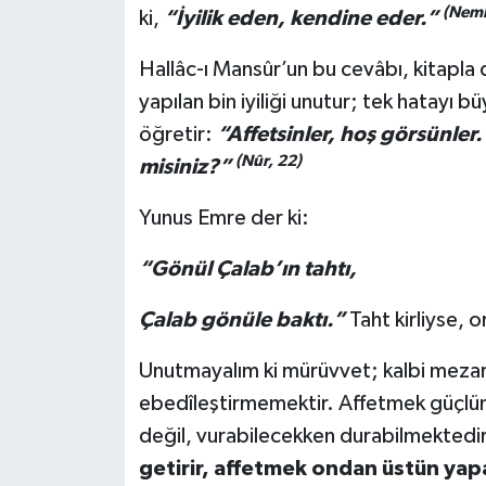
(Neml
ki,
“İyilik eden, kendine eder.”
Hallâc-ı Mansûr’un bu cevâbı, kitapla d
yapılan bin iyiliği unutur; tek hatayı 
öğretir:
“Affetsinler, hoş görsünler.
(Nûr, 22)
misiniz?”
Yunus Emre der ki:
“Gönül Çalab’ın tahtı,
Çalab gönüle baktı.”
Taht kirliyse, 
Unutmayalım ki mürüvvet; kalbi meza
ebedîleştirmemektir. Affetmek güçlünün
değil, vurabilecekken durabilmektedi
getirir, affetmek ondan üstün yap