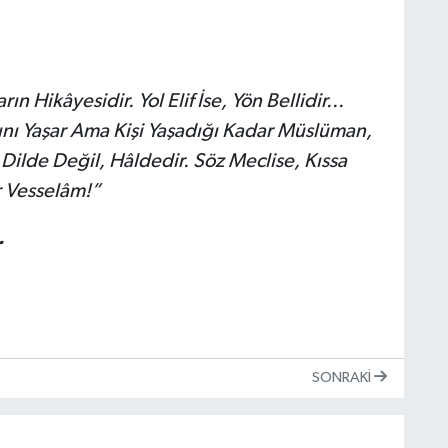
Hikâyesidir. Yol Elif İse, Yön Bellidir...
ını Yaşar Ama Kişi Yaşadığı Kadar Müslüman,
t Dilde Değil, Hâldedir. Söz Meclise, Kıssa
 Vesselâm!”
.
SONRAKI