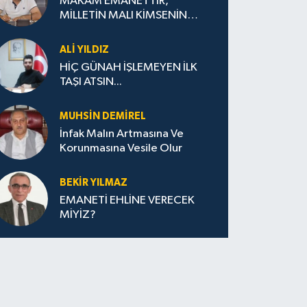
MAKAM EMANETTİR,
MİLLETİN MALI KİMSENİN
BABASININ MALI DEĞİLDİR
ALI YILDIZ
HİÇ GÜNAH İŞLEMEYEN İLK
TAŞI ATSIN...
MUHSIN DEMIREL
İnfak Malın Artmasına Ve
Korunmasına Vesile Olur
BEKIR YILMAZ
EMANETİ EHLİNE VERECEK
MİYİZ?