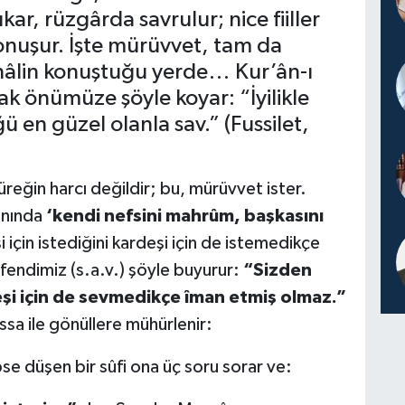
kar, rüzgârda savrulur; nice fiiller
konuşur. İşte mürüvvet, tam da
 hâlin konuştuğu yerde… Kur’ân-ı
rak önümüze şöyle koyar: “İyilikle
ü en güzel olanla sav.” (Fussilet,
yüreğin harcı değildir; bu, mürüvvet ister.
ânında
‘kendi nefsini mahrûm, başkasını
si için istediğini kardeşi için de istemedikçe
fendimiz (s.a.v.) şöyle buyurur:
“Sizden
deşi için de sevmedikçe îman etmiş olmaz.”
ssa ile gönüllere mühürlenir:
se düşen bir sûfi ona üç soru sorar ve: