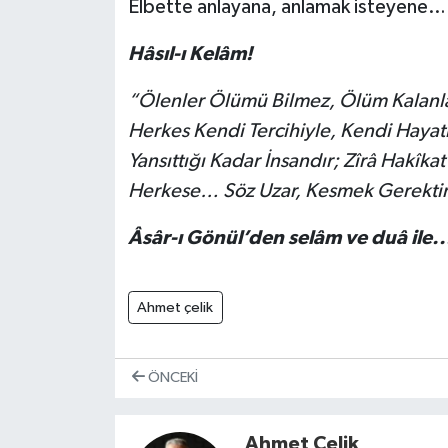
Elbette anlayana, anlamak isteyene…
Hâsıl-ı Kelâm!
“Ölenler Ölümü Bilmez, Ölüm Kalanların 
Herkes Kendi Tercihiyle, Kendi Hayat
Yansıttığı Kadar İnsandır; Zîrâ Hakîka
Herkese… Söz Uzar, Kesmek Gerektir
Âsâr-ı Gönül’den selâm ve duâ ile..
Ahmet çelik
ÖNCEKI
Ahmet Çelik