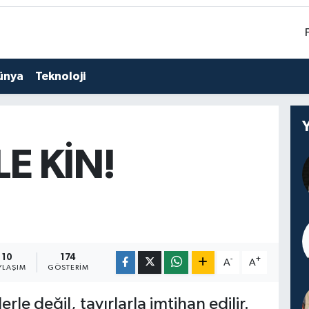
ünya
Teknoloji
LE KİN!
10
174
-
+
A
A
YLAŞIM
GÖSTERIM
rle değil, tavırlarla imtihan edilir.