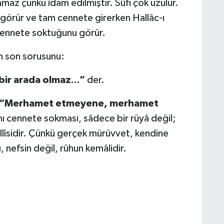
amaz çünkü îdam edilmiştir. Sûfi çok üzülür.
örür ve tam cennete girerken Hallâc-ı
 cennete soktuğunu görür.
n son sorusunu:
bir arada olmaz...”
der.
“Merhamet etmeyene, merhamet
nı cennete sokması, sâdece bir rüyâ değil;
ellîsidir. Çünkü gerçek mürüvvet, kendine
, nefsin değil, rûhun kemâlidir.