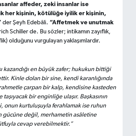
nsanlar affeder, zeki insanlar ise
lik her kişinin, kötülüğe iyilik er kişinin,
”
der Şeyh Edebâli.
“Affetmek ve unutmak
ich Schiller de. Bu sözler; intikamın zayıflık,
iflik) olduğunu vurgulayan yaklaşımlardır.
ı kazandığı en büyük zafer; hukukun bittiği
tir. Kinle dolan bir sine, kendi karanlığında
hmetle çarpan bir kalp, kendisine kasteden
 taşıyacak bir enginliğe ulaşır. Başkasının
 onun kurtuluşuyla ferahlamak ise ruhun
ın gücüne değil, merhametin asâletine
ütfuyla cevap verebilmektir.”