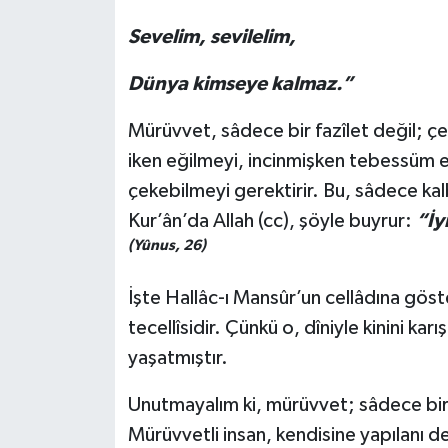
Sevelim, sevilelim,
Dünya kimseye kalmaz.”
Mürüvvet, sâdece bir fazîlet değil; çe
iken eğilmeyi, incinmişken tebessüm e
çekebilmeyi gerektirir. Bu, sâdece kalb
Kur’ân’da Allah (cc), şöyle buyrur:
“İy
(Yûnus, 26)
İşte Hallâc-ı Mansûr’un cellâdına gös
tecellîsidir. Çünkü o, dîniyle kinini ka
yaşatmıştır.
Unutmayalım ki, mürüvvet; sâdece bir da
Mürüvvetli insan, kendisine yapılanı de