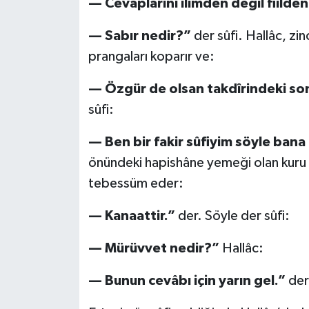
— Cevaplarını ilimden değil fiilden
— Sabır nedir?”
der sûfi. Hallâc, zin
prangaları koparır ve:
— Özgür de olsan takdîrindeki son
sûfi:
— Ben bir fakir sûfiyim söyle bana
önündeki hapishâne yemeği olan kuru 
tebessüm eder:
— Kanaattir.”
der. Söyle der sûfi:
— Mürüvvet nedir?”
Hallâc:
— Bunun cevâbı için yarın gel.”
der