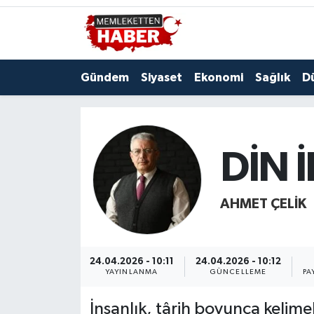
Gündem
Siyaset
Ekonomi
Sağlık
D
DİN İ
AHMET ÇELIK
24.04.2026 - 10:11
24.04.2026 - 10:12
YAYINLANMA
GÜNCELLEME
PA
İnsanlık, târih boyunca kelimele