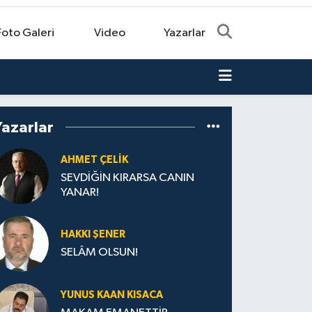
Foto Galeri
Video
Yazarlar
Yazarlar
AHMET ÇELIK
SEVDİĞİN KIRARSA CANIN
YANAR!
HAKKI ŞENER
SELÂM OLSUN!
YUNUS KAAN KISACA