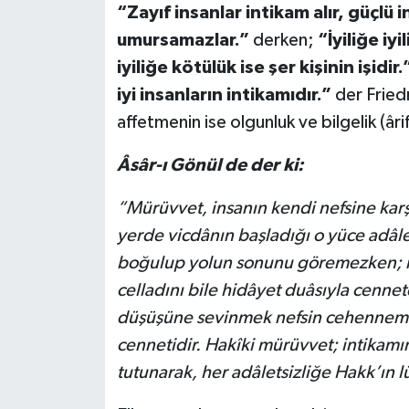
“Zayıf insanlar intikam alır, güçlü i
umursamazlar.”
derken;
“İyiliğe iyi
iyiliğe kötülük ise şer kişinin işidir.
iyi insanların intikamıdır.”
der Friedr
affetmenin ise olgunluk ve bilgelik (âr
Âsâr-ı Gönül de der ki:
“Mürüvvet, insanın kendi nefsine karş
yerde vicdânın başladığı o yüce adâlet
boğulup yolun sonunu göremezken; ra
celladını bile hidâyet duâsıyla cennete
düşüşüne sevinmek nefsin cehennemi,
cennetidir. Hakîki mürüvvet; intikam
tutunarak, her adâletsizliğe Hakk’ın l