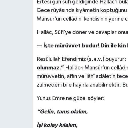
Ertesi gün sûfi geldiğinde Hallâc’ı bul
Gece rüyâsında kıyâmetin koptuğunu g
Mansur’un cellâdını kendisinin yerine
Hallâc, Sûfi’ye döner ve cevaplar onu
— İşte mürüvvet budur! Din ile kin 
Resûlullah Efendimiz (s.a.v.) buyurur:
olunmaz.”
Hallâc-ı Mansûr’un cellâdı
mürüvvetin, affın ve ilâhî adâletin tec
zulmedeni bile hayırla anabilmektir. Bu
Yunus Emre ne güzel söyler:
“Gelin, tanış olalım,
İşi kolay kılalım,