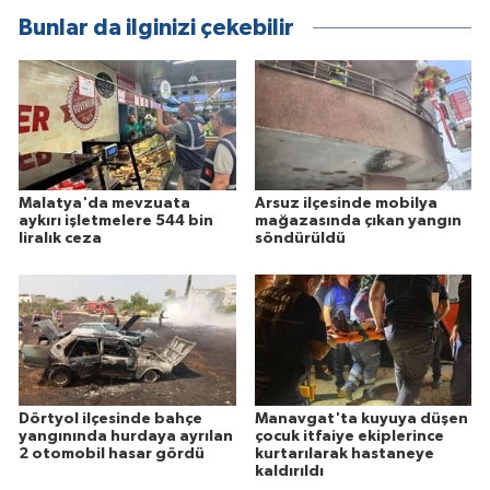
Bunlar da ilginizi çekebilir
Malatya'da mevzuata
Arsuz ilçesinde mobilya
aykırı işletmelere 544 bin
mağazasında çıkan yangın
liralık ceza
söndürüldü
Dörtyol ilçesinde bahçe
Manavgat'ta kuyuya düşen
yangınında hurdaya ayrılan
çocuk itfaiye ekiplerince
2 otomobil hasar gördü
kurtarılarak hastaneye
kaldırıldı