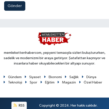
Gönder
memlekettenhabercom, yepyeni temasıyla sizleri buluştururken,
sadelik ve modernizmi bir araya getiriyor. Şatafattan kaçınıyor ve
insanlara haber okuyabilecekleri bir altyapı sunuyor.
Gündem
Siyaset
Ekonomi
Sağlık
Dünya
Teknoloji
Spor
Eğitim
Magazin
Özel Haber
RSS
Copyright © 2024. Her hakkı saklıdır.