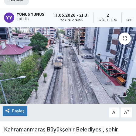
YUNUS YUNUS
11.05.2026 - 21:31
2
EDITÖR
YAYINLANMA
GÖSTERIM
OKUN
Paylaş
-
+
A
A
Kahramanmaraş Büyükşehir Belediyesi, şehir