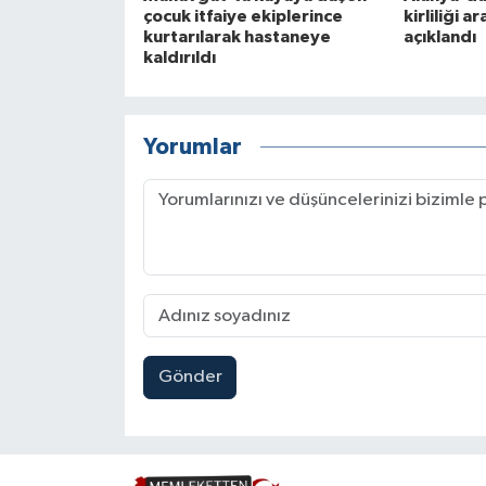
çocuk itfaiye ekiplerince
kirliliği a
kurtarılarak hastaneye
açıklandı
kaldırıldı
Yorumlar
Gönder