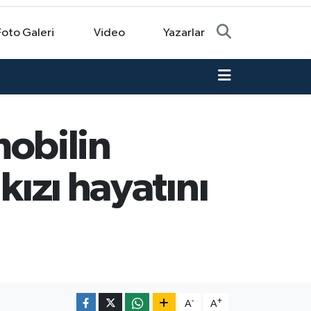
Foto Galeri
Video
Yazarlar
obilin
kızı hayatını
-
+
A
A