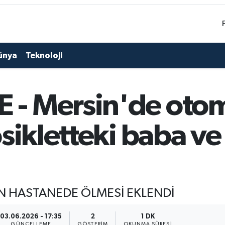
ünya
Teknoloji
- Mersin'de otom
sikletteki baba ve 
 HASTANEDE ÖLMESİ EKLENDİ
03.06.2026 - 17:35
2
1 DK
GÜNCELLEME
GÖSTERIM
OKUNMA SÜRESI