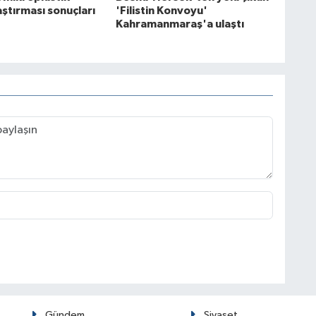
raştırması sonuçları
'Filistin Konvoyu'
Kahramanmaraş'a ulaştı
Gündem
Siyaset