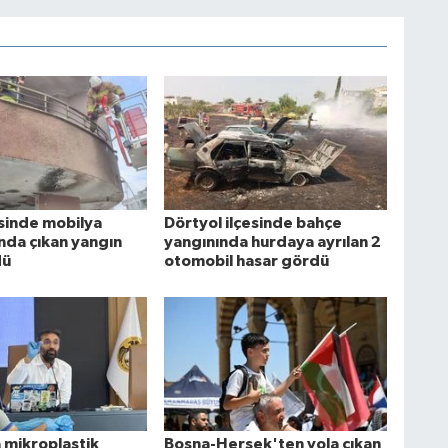
esinde mobilya
Dörtyol ilçesinde bahçe
da çıkan yangın
yangınında hurdaya ayrılan 2
dü
otomobil hasar gördü
 mikroplastik
Bosna-Hersek'ten yola çıkan