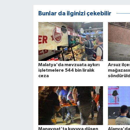
Bunlar da ilginizi çekebilir
Malatya'da mevzuata aykırı
Arsuz ilç
işletmelere 544 bin liralık
mağazasın
ceza
söndürül
Manavgat'ta kuyuya düşen
Alanya'da