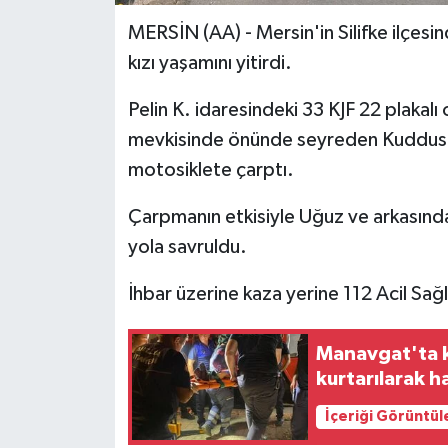
MERSİN (AA) - Mersin'in Silifke ilçes
kızı yaşamını yitirdi.
Pelin K. idaresindeki 33 KJF 22 plaka
mevkisinde önünde seyreden Kuddusi U
motosiklete çarptı.
Çarpmanın etkisiyle Uğuz ve arkasında
yola savruldu.
İhbar üzerine kaza yerine 112 Acil Sağlı
Manavgat'ta k
kurtarılarak h
İçeriği Görüntül