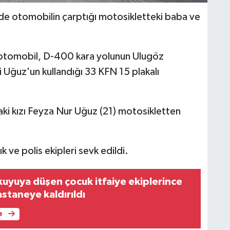
inde otomobilin çarptığı motosikletteki baba ve
lı otomobil, D-400 kara yolunun Ulugöz
ğuz'un kullandığı 33 KFN 15 plakalı
ki kızı Feyza Nur Uğuz (21) motosikletten
k ve polis ekipleri sevk edildi.
uyuya düşen çocuk itfaiye ekiplerince
astaneye kaldırıldı
e