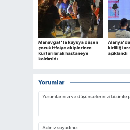
Manavgat'ta kuyuya düşen
Alanya'da
çocuk itfaiye ekiplerince
kirliliği a
kurtarılarak hastaneye
açıklandı
kaldırıldı
Yorumlar