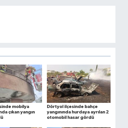
esinde mobilya
Dörtyol ilçesinde bahçe
da çıkan yangın
yangınında hurdaya ayrılan 2
dü
otomobil hasar gördü