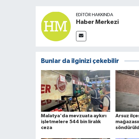
EDITÖR HAKKINDA
Haber Merkezi
Bunlar da ilginizi çekebilir
Malatya'da mevzuata aykırı
Arsuz ilç
işletmelere 544 bin liralık
mağazasın
ceza
söndürül