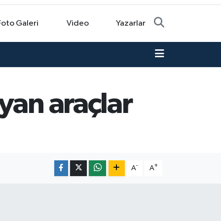
Foto Galeri
Video
Yazarlar
yan araçlar
-
+
A
A