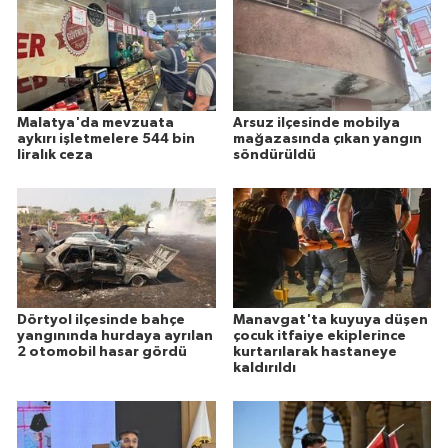
Malatya'da mevzuata
Arsuz ilçesinde mobilya
aykırı işletmelere 544 bin
mağazasında çıkan yangın
liralık ceza
söndürüldü
Dörtyol ilçesinde bahçe
Manavgat'ta kuyuya düşen
yangınında hurdaya ayrılan
çocuk itfaiye ekiplerince
2 otomobil hasar gördü
kurtarılarak hastaneye
kaldırıldı