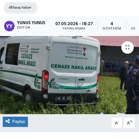
#Maraş haber
YUNUS YUNUS
07.05.2026 - 18:27
4
EDITÖR
YAYINLANMA
GÖSTERIM
OKU
Paylaş
-
+
A
A