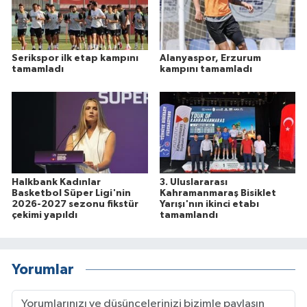
Serikspor ilk etap kampını
Alanyaspor, Erzurum
tamamladı
kampını tamamladı
Halkbank Kadınlar
3. Uluslararası
Basketbol Süper Ligi'nin
Kahramanmaraş Bisiklet
2026-2027 sezonu fikstür
Yarışı'nın ikinci etabı
çekimi yapıldı
tamamlandı
Yorumlar