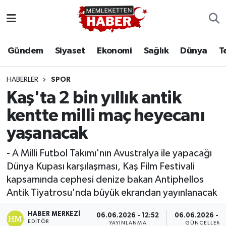
Gündem
Siyaset
Ekonomi
Sağlık
Dünya
T
HABERLER
SPOR
Kaş'ta 2 bin yıllık antik
kentte milli maç heyecanı
yaşanacak
- A Milli Futbol Takımı'nın Avustralya ile yapacağı
Dünya Kupası karşılaşması, Kaş Film Festivali
kapsamında cephesi denize bakan Antiphellos
Antik Tiyatrosu'nda büyük ekrandan yayınlanacak
HABER MERKEZI
06.06.2026 - 12:52
06.06.2026 - 13
EDITÖR
YAYINLANMA
GÜNCELLEME