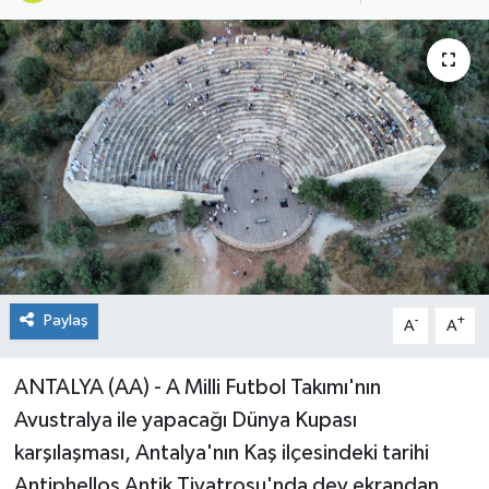
Paylaş
-
+
A
A
ANTALYA (AA) - A Milli Futbol Takımı'nın
Avustralya ile yapacağı Dünya Kupası
karşılaşması, Antalya'nın Kaş ilçesindeki tarihi
Antiphellos Antik Tiyatrosu'nda dev ekrandan