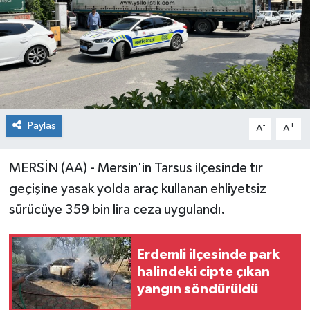
Paylaş
-
+
A
A
MERSİN (AA) - Mersin'in Tarsus ilçesinde tır
geçişine yasak yolda araç kullanan ehliyetsiz
sürücüye 359 bin lira ceza uygulandı.
Erdemli ilçesinde park
halindeki cipte çıkan
yangın söndürüldü