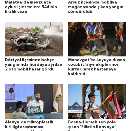
Malatya'da mevzuata
Arsuz ilçesinde mobilya
aykırı işletmelere 544 bin
mağazasında çıkan yangın
liralık ceza
söndürüldü
Dörtyol ilçesinde bahçe
Manavgat'ta kuyuya düşen
yangınında hurdaya ayrılan
çocuk itfaiye ekiplerince
2 otomobil hasar gördü
kurtarılarak hastaneye
kaldırıldı
Alanya'da mikroplastik
Bosna-Hersek'ten yola
kirliliği araştırması
çıkan 'Filistin Konvoyu'