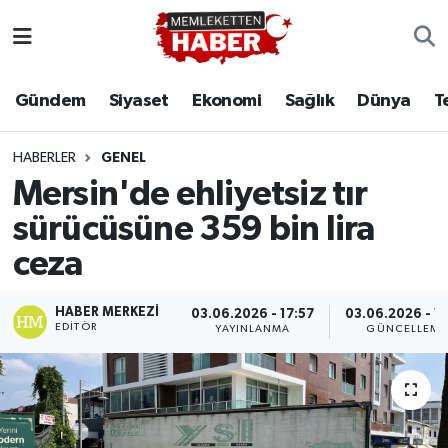
Gündem
Siyaset
Ekonomi
Sağlık
Dünya
T
HABERLER
GENEL
Mersin'de ehliyetsiz tır
sürücüsüne 359 bin lira
ceza
HABER MERKEZI
03.06.2026 - 17:57
03.06.2026 - 18
EDITÖR
YAYINLANMA
GÜNCELLEME