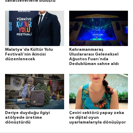
sanatseverlerle buluştu
Malatya'da Kültür Yolu
Kahramanmaraş
Festivali'nin ikincisi
Uluslararası Geleneksel
düzenlenecek
Ağustos Fuarı'nda
Dedublüman sahne aldı
Deriye duyduğu ilgiyi
Çeviri sektörü yapay zeka
atölyede üretime
ve dijital oyun
dönüştürdü
uyarlamalarıyla dönüşüyor