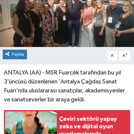
Paylaş
-
+
A
A
ANTALYA (AA) - MSR Fuarcılık tarafından bu yıl
3'üncüsü düzenlenen 'Antalya Çağdaş Sanat
Fuarı'nda uluslararası sanatçılar, akademisyenler
ve sanatseverler bir araya geldi.
Çeviri sektörü yapay
zeka ve dijital oyun