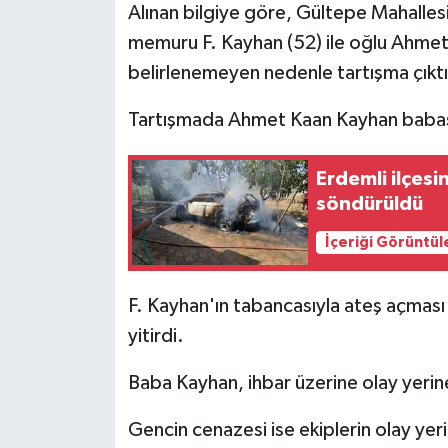
Alınan bilgiye göre, Gültepe Mahalles
memuru F. Kayhan (52) ile oğlu Ahmet
belirlenemeyen nedenle tartışma çıktı
Tartışmada Ahmet Kaan Kayhan babasın
Erdemli ilçesi
söndürüldü
İçeriği Görüntül
F. Kayhan'ın tabancasıyla ateş açması
yitirdi.
Baba Kayhan, ihbar üzerine olay yerine
Gencin cenazesi ise ekiplerin olay yer