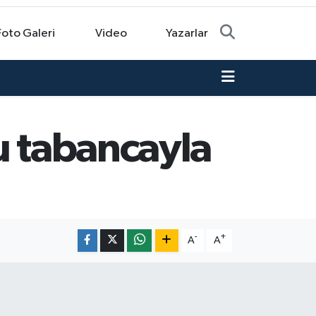
Foto Galeri
Video
Yazarlar
u tabancayla
-
+
A
A