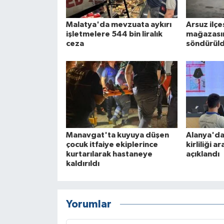
Malatya'da mevzuata aykırı
Arsuz ilç
işletmelere 544 bin liralık
mağazasın
ceza
söndürül
Manavgat'ta kuyuya düşen
Alanya'da
çocuk itfaiye ekiplerince
kirliliği a
kurtarılarak hastaneye
açıklandı
kaldırıldı
Yorumlar