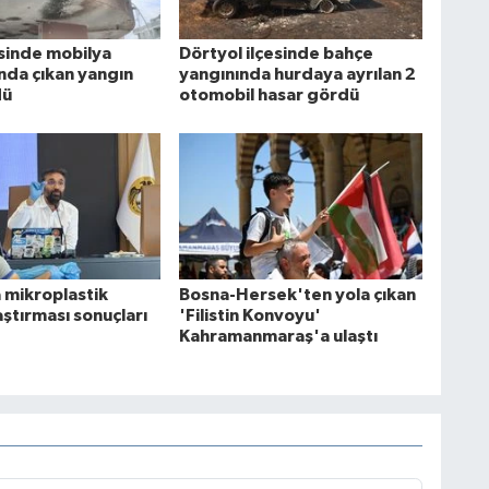
esinde mobilya
Dörtyol ilçesinde bahçe
da çıkan yangın
yangınında hurdaya ayrılan 2
dü
otomobil hasar gördü
 mikroplastik
Bosna-Hersek'ten yola çıkan
raştırması sonuçları
'Filistin Konvoyu'
Kahramanmaraş'a ulaştı