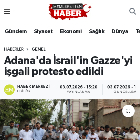
Gündem
Siyaset
Ekonomi
Sağlık
Dünya
T
HABERLER
GENEL
Adana'da İsrail'in Gazze'yi
işgali protesto edildi
HABER MERKEZI
03.07.2026 - 15:20
03.07.2026 - 15
EDITÖR
YAYINLANMA
GÜNCELLEME