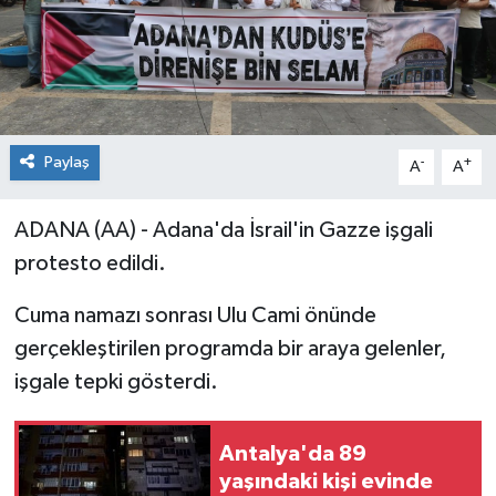
Paylaş
-
+
A
A
ADANA (AA) - Adana'da İsrail'in Gazze işgali
protesto edildi.
Cuma namazı sonrası Ulu Cami önünde
gerçekleştirilen programda bir araya gelenler,
işgale tepki gösterdi.
Antalya'da 89
yaşındaki kişi evinde