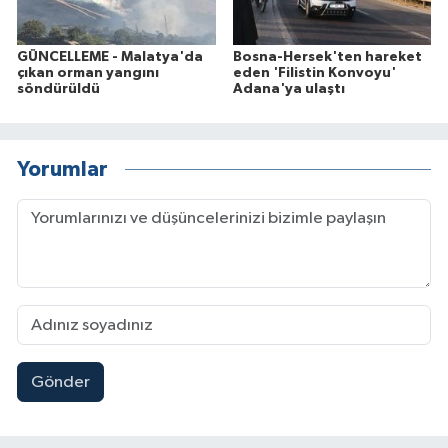
GÜNCELLEME - Malatya'da
Bosna-Hersek'ten hareket
çıkan orman yangını
eden 'Filistin Konvoyu'
söndürüldü
Adana'ya ulaştı
Yorumlar
Gönder