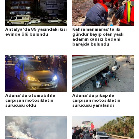
Antalya'da 89 yaşındaki kişi
Kahramanmaraş’ta iki
evinde ölü bulundu
gündür kayıp olan yaşlı
adamın cansız bedeni
barajda bulundu
Adana'da otomobil ile
Adana'da pikap ile
çarpışan motosikletin
çarpışan motosikletin
sürücüsü öldü
sürücüsü yaralandı