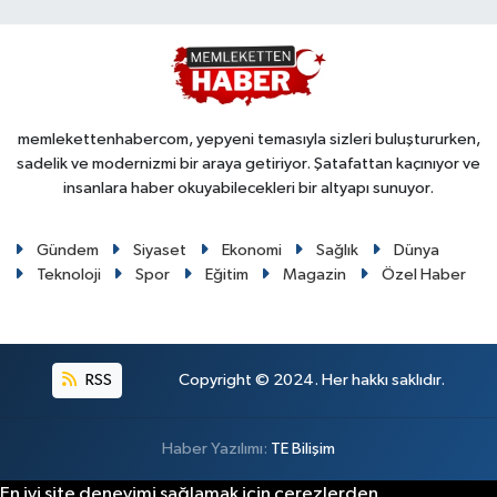
memlekettenhabercom, yepyeni temasıyla sizleri buluştururken,
sadelik ve modernizmi bir araya getiriyor. Şatafattan kaçınıyor ve
insanlara haber okuyabilecekleri bir altyapı sunuyor.
Gündem
Siyaset
Ekonomi
Sağlık
Dünya
Teknoloji
Spor
Eğitim
Magazin
Özel Haber
RSS
Copyright © 2024. Her hakkı saklıdır.
Haber Yazılımı:
TE Bilişim
En iyi site deneyimi sağlamak için çerezlerden