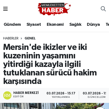
Gündem
Siyaset
Ekonomi
Sağlık
Dünya
T
HABERLER
GENEL
Mersin'de ikizler ve iki
kuzeninin yaşamını
yitirdiği kazayla ilgili
tutuklanan sürücü hakim
karşısında
HABER MERKEZI
03.07.2026 - 15:17
03.07.2026 - 15:
EDITÖR
YAYINLANMA
GÜNCELLEME