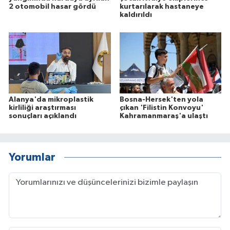
2 otomobil hasar gördü
kurtarılarak hastaneye
kaldırıldı
Alanya'da mikroplastik
Bosna-Hersek'ten yola
kirliliği araştırması
çıkan 'Filistin Konvoyu'
sonuçları açıklandı
Kahramanmaraş'a ulaştı
Yorumlar