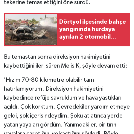
tekerine temas ettiğini öne sürdü.
Dörtyol ilçesinde bahçe
yangınında hurdaya
ayrılan 2 otomobil
hasar gördü
Bu temastan sonra direksiyon hakimiyetini
kaybettiğini ileri süren Melis K, şöyle devam etti:
'Hızım 70-80 kilometre olabilir tam
hatırlamıyorum. Direksiyon hakimiyetini
kaybedince refüje savruldum ve hava yastıkları
açıldı. Çok korktum. Çevredekiler yardım etmeye
geldi, şok içerisindeydim. Şoku atlatınca yerde
yatan yayaları gördüm. Yanımdakiler, bir tırın
yayalara çarptığını ve kaçtığını söyledi. Böyle