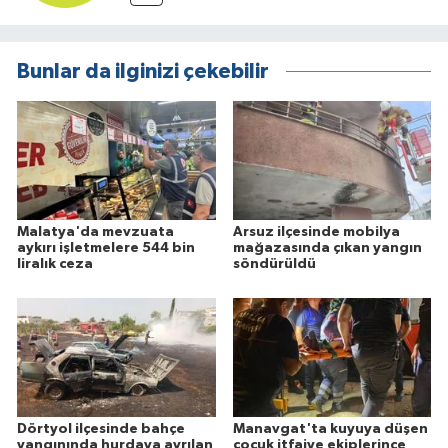
Bunlar da ilginizi çekebilir
Malatya'da mevzuata
Arsuz ilçesinde mobilya
aykırı işletmelere 544 bin
mağazasında çıkan yangın
liralık ceza
söndürüldü
Dörtyol ilçesinde bahçe
Manavgat'ta kuyuya düşen
yangınında hurdaya ayrılan
çocuk itfaiye ekiplerince