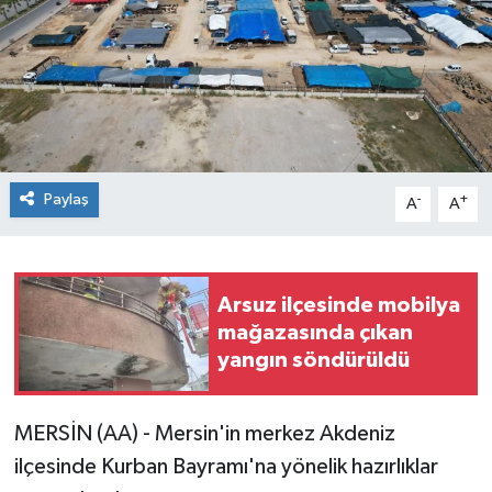
Paylaş
-
+
A
A
Arsuz ilçesinde mobilya
mağazasında çıkan
yangın söndürüldü
MERSİN (AA) - Mersin'in merkez Akdeniz
ilçesinde Kurban Bayramı'na yönelik hazırlıklar