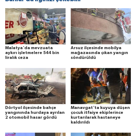
Malatya'da mevzuata
Arsuz ilçesinde mobilya
aykırı işletmelere 544 bin
mağazasında çıkan yangın
liralık ceza
söndürüldü
Dörtyol ilçesinde bahçe
Manavgat'ta kuyuya düşen
yangınında hurdaya ayrılan
çocuk itfaiye ekiplerince
2 otomobil hasar gördü
kurtarılarak hastaneye
kaldırıldı