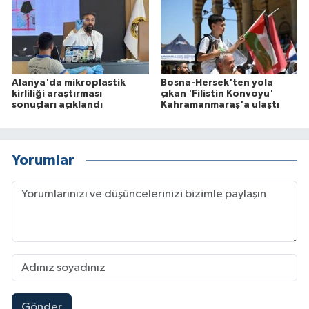
Alanya'da mikroplastik
Bosna-Hersek'ten yola
kirliliği araştırması
çıkan 'Filistin Konvoyu'
sonuçları açıklandı
Kahramanmaraş'a ulaştı
Yorumlar
Gönder