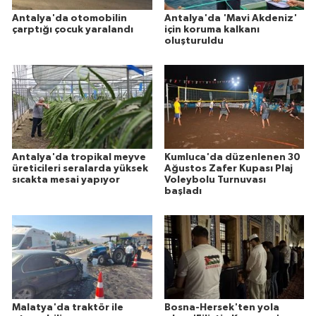
Antalya'da otomobilin
Antalya'da 'Mavi Akdeniz'
çarptığı çocuk yaralandı
için koruma kalkanı
oluşturuldu
Antalya'da tropikal meyve
Kumluca'da düzenlenen 30
üreticileri seralarda yüksek
Ağustos Zafer Kupası Plaj
sıcakta mesai yapıyor
Voleybolu Turnuvası
başladı
Malatya'da traktör ile
Bosna-Hersek'ten yola