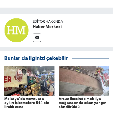
EDITÖR HAKKINDA
Haber Merkezi
Bunlar da ilginizi çekebilir
Malatya'da mevzuata
Arsuz ilçesinde mobilya
aykırı işletmelere 544 bin
mağazasında çıkan yangın
liralık ceza
söndürüldü