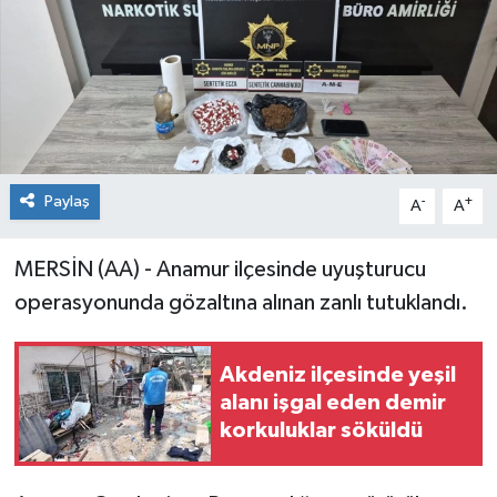
Paylaş
-
+
A
A
MERSİN (AA) - Anamur ilçesinde uyuşturucu
operasyonunda gözaltına alınan zanlı tutuklandı.
Akdeniz ilçesinde yeşil
alanı işgal eden demir
korkuluklar söküldü