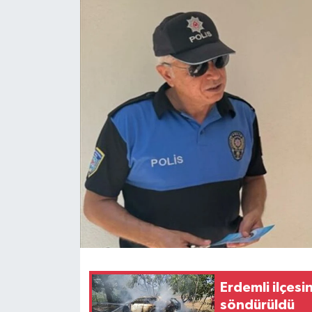
Erdemli ilçesi
söndürüldü