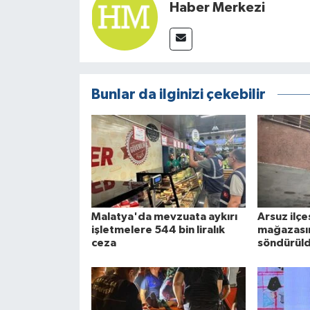
Haber Merkezi
Bunlar da ilginizi çekebilir
Malatya'da mevzuata aykırı
Arsuz ilç
işletmelere 544 bin liralık
mağazasın
ceza
söndürül