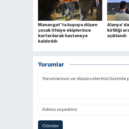
Manavgat'ta kuyuya düşen
Alanya'da
çocuk itfaiye ekiplerince
kirliliği a
kurtarılarak hastaneye
açıklandı
kaldırıldı
Yorumlar
Gönder