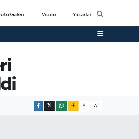
Foto Galeri
Video
Yazarlar
ri
ldi
-
+
A
A