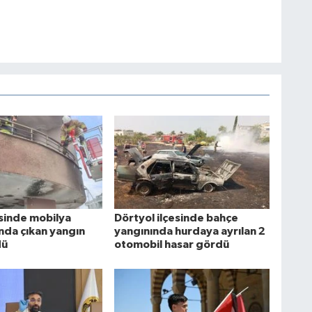
esinde mobilya
Dörtyol ilçesinde bahçe
da çıkan yangın
yangınında hurdaya ayrılan 2
dü
otomobil hasar gördü