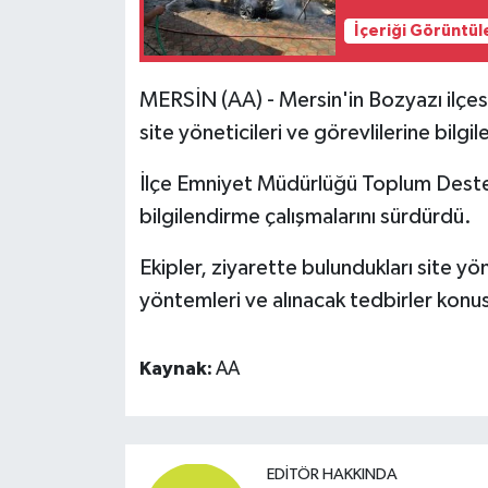
İçeriği Görüntül
MERSİN (AA) - Mersin'in Bozyazı ilçesin
site yöneticileri ve görevlilerine bilgi
İlçe Emniyet Müdürlüğü Toplum Destekli
bilgilendirme çalışmalarını sürdürdü.
Ekipler, ziyarette bulundukları site yöne
yöntemleri ve alınacak tedbirler konus
Kaynak:
AA
EDITÖR HAKKINDA